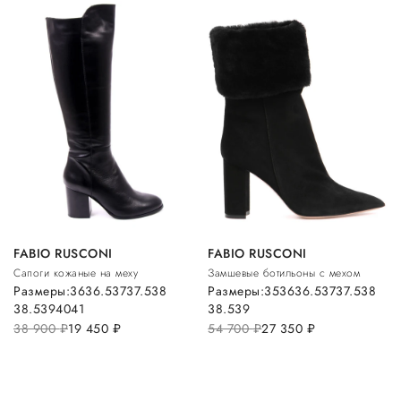
FABIO RUSCONI
FABIO RUSCONI
Сапоги кожаные на меху
Замшевые ботильоны с мехом
Размеры:
36
36.5
37
37.5
38
Размеры:
35
36
36.5
37
37.5
38
38.5
39
40
41
38.5
39
38 900
руб.
19 450
руб.
54 700
руб.
27 350
руб.