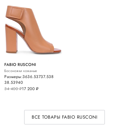
FABIO RUSCONI
Босоножки кожаные
Размеры:
36
36.5
37
37.5
38
38.5
39
40
34 400
руб.
17 200
руб.
ВСЕ ТОВАРЫ FABIO RUSCONI