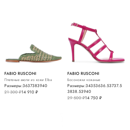
FABIO RUSCONI
FABIO RUSCONI
Плетеные мюли из кожи Elba
Босоножки кожаные
Размеры:
36
37
38
39
40
Размеры:
34
35
36
36.5
37
37.5
38
38.5
39
40
21 300
руб.
14 910
руб.
29 500
руб.
14 750
руб.