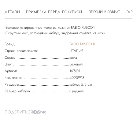
ДЕТАЛИ
ПРИМЕРКА ПЕРЕД ПОКУПКОЙ
ЛЕГКИЙ ВОЗВРАТ
ГАРА
-Бежевые лакированные туфли из кожи от FABIO RUSCONI.
Бренд
FABIO RUSCONI
Страна производства
ИТАЛИЯ
Состав
кожа
Цвет
Бежевый
Артикул
167/01
Код товара
4090993
Размеры
каблук 5,5 см
Размер каблука
Средний
ПОДЕЛИТЬСЯ