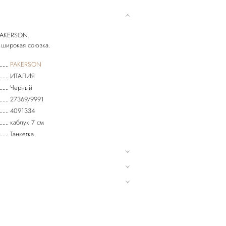
PAKERSON.
PAKERSON
ИТАЛИЯ
Черный
27369/9991
4091334
каблук 7 см
Танкетка