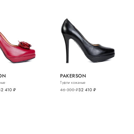
ON
PAKERSON
ные
Туфли кожаные
32 410
руб.
46 300
руб.
32 410
руб.