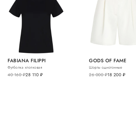
FABIANA FILIPPI
GODS OF FAME
Футболка хлопковая
Шорты однотонные
40 160
руб.
28 110
руб.
26 000
руб.
18 200
руб.