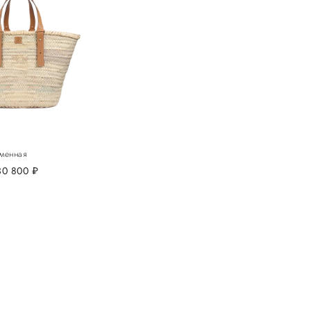
менная
30 800
руб.