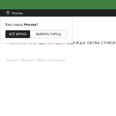
Москва
Ваш город
Москва
?
ЖЕНСКОЕ
МУЖСКОЕ
ДЕТСКОЕ
ВСЁ ВЕРНО
ВЫБРАТЬ ГОРОД
НОВИНКИ
БРЕНДЫ
СКИДКИ
ОДЕЖДА
ОБУВЬ
СУМКИ
Главная
Женская
Обувь
Босоножки