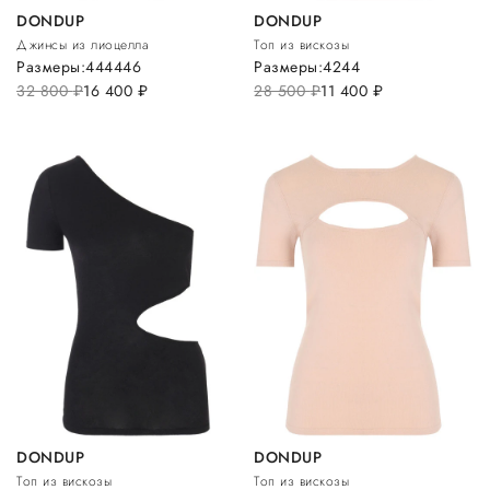
DONDUP
DONDUP
Джинсы из лиоцелла
Топ из вискозы
Размеры:
44
44
46
Размеры:
42
44
32 800
руб.
16 400
руб.
28 500
руб.
11 400
руб.
DONDUP
DONDUP
Топ из вискозы
Топ из вискозы