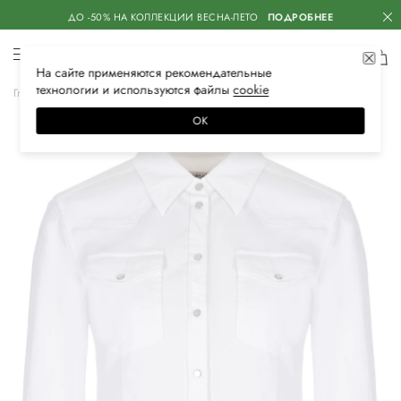
ДО -50% НА КОЛЛЕКЦИИ ВЕСНА-ЛЕТО
ПОДРОБНЕЕ
На сайте применяются
рекомендательные
технологии
и используются файлы
сооkiе
Главная
Женская
Одежда
Блузы и рубашки
Повседневные
ОК
–60%