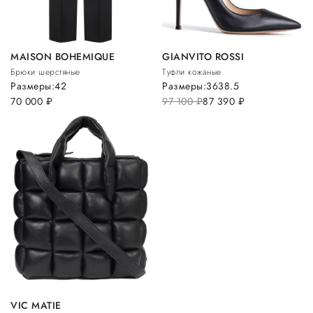
MAISON BOHEMIQUE
GIANVITO ROSSI
Брюки шерстяные
Туфли кожаные
Размеры:
42
Размеры:
36
38.5
70 000
руб.
97 100
руб.
87 390
руб.
VIC MATIE