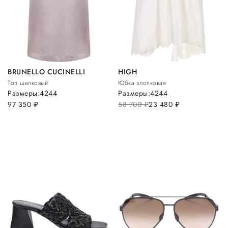
BRUNELLO CUCINELLI
HIGH
Топ шелковый
Юбка хлопковая
Размеры:
42
44
Размеры:
42
44
97 350
руб.
58 700
руб.
23 480
руб.