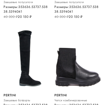
Замшевые полусапоги
Замшевые полусапоги
Размеры:
35
36
36.5
37
37.5
38
Размеры:
35
36
36.5
37
37.5
38
38.5
39
40
41
38.5
39
40
41
40 300
руб.
20 150
руб.
40 300
руб.
20 150
руб.
PERTINI
PERTINI
Замшевые ботфорты
Челси комбинированные