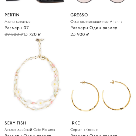
PERTINI
GRESSO
Мюли кожаные
Очки солнцезащитные Atlantis
Размеры:
37
Размеры:
Один размер
39 300
руб.
15 720
руб.
25 900
руб.
SEXY FISH
IRKE
Анклет двойной Cute Flowers
Серьги «Конго»
Размеры:
Один размер
Размеры:
Один размер