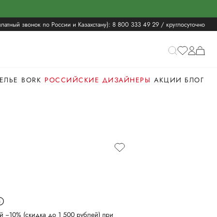
латный звонок по России и Казахстану):
8 800 333 49 29
/ круглосуточно
ЕЛЬЕ
BORK
РОССИЙСКИЕ ДИЗАЙНЕРЫ
АКЦИИ
БЛОГ
й −10% (скидка до 1 500 рублей) при