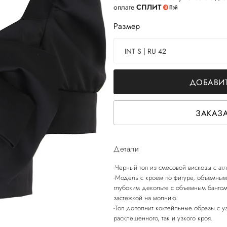
оплате
СПЛИТ
Размер
INT S | RU 42
ДОБАВИТ
ЗАКАЗА
Детали
-Черный топ из смесовой вискозы с а
-Модель с кроем по фигуре, объемным
глубоким декольте с объемным бантом
застежкой на молнию.
-Топ дополнит коктейльные образы с 