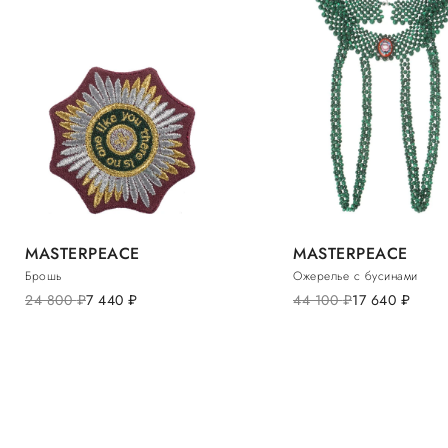
MASTERPEACE
MASTERPEACE
Брошь
Ожерелье с бусинами
24 800
руб.
7 440
руб.
44 100
руб.
17 640
руб.