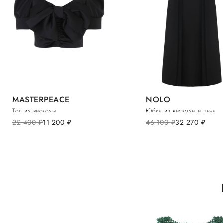
MASTERPEACE
NOLO
Топ из вискозы
Юбка из вискозы и льна
22 400
руб.
11 200
руб.
46 100
руб.
32 270
руб.