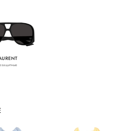
LAURENT
езащитные
E