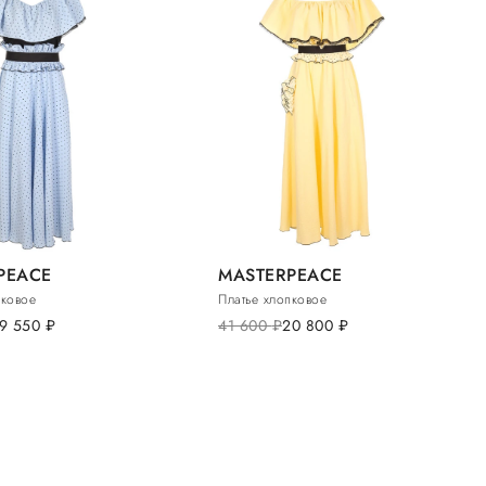
PEACE
MASTERPEACE
пковое
Платье хлопковое
19 550
руб.
41 600
руб.
20 800
руб.