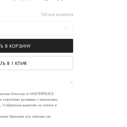
Таблица размеров
Ь В КОРЗИНУ
ТЬ В 1 КЛИК
тласным блеском от MASTERPEACE.
и короткими рукавами с манжетами,
, V-образным вырезом на спинке и
узкими брюками или юбками как