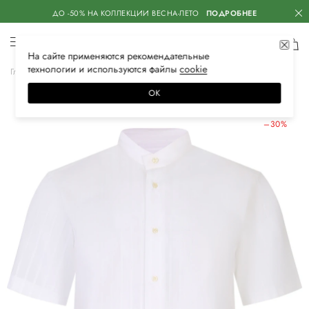
ДО -50% НА КОЛЛЕКЦИИ ВЕСНА-ЛЕТО
ПОДРОБНЕЕ
На сайте применяются
рекомендательные
технологии
и используются файлы
сооkiе
Главная
Мужская
Одежда
Рубашки
Повседневные
ОК
ЛЕТНИЕ СКИДКИ
–30%