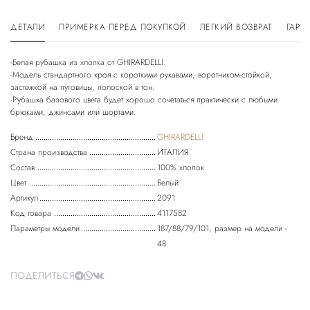
ДЕТАЛИ
ПРИМЕРКА ПЕРЕД ПОКУПКОЙ
ЛЕГКИЙ ВОЗВРАТ
ГАРА
-Белая рубашка из хлопка от GHIRARDELLI.
-Модель стандартного кроя с короткими рукавами, воротником-стойкой,
застежкой на пуговицы, полоской в тон.
-Рубашка базового цвета будет хорошо сочетаться практически с любыми
Бренд
GHIRARDELLI
Страна производства
ИТАЛИЯ
Состав
100% хлопок
Цвет
Белый
Артикул
2091
Код товара
4117582
Параметры модели
187/88/79/101, размер на модели -
48
ПОДЕЛИТЬСЯ