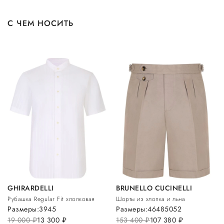
С ЧЕМ НОСИТЬ
GHIRARDELLI
BRUNELLO CUCINELLI
Рубашка Regular Fit хлопковая
Шорты из хлопка и льна
Размеры:
39
45
Размеры:
46
48
50
52
19 000
руб.
13 300
руб.
153 400
руб.
107 380
руб.