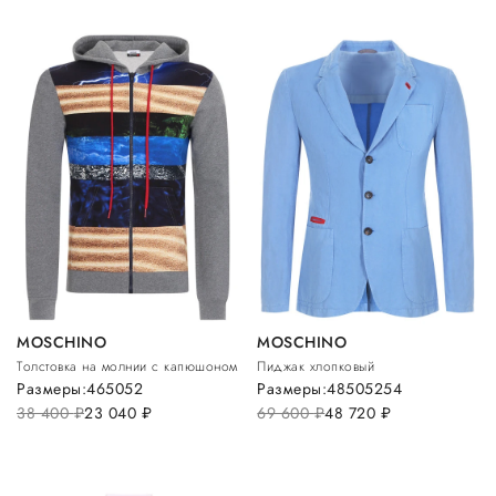
MOSCHINO
MOSCHINO
Толстовка на молнии с капюшоном
Пиджак хлопковый
Размеры:
46
50
52
Размеры:
48
50
52
54
38 400
руб.
23 040
руб.
69 600
руб.
48 720
руб.