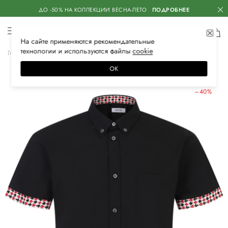
ДО -50% НА КОЛЛЕКЦИИ ВЕСНА-ЛЕТО
ПОДРОБНЕЕ
На сайте применяются
рекомендательные
технологии
и используются файлы
сооkiе
Главная
Мужская
Одежда
Рубашки
Повседневные
ОК
ЛЕТНИЕ СКИДКИ
–40%