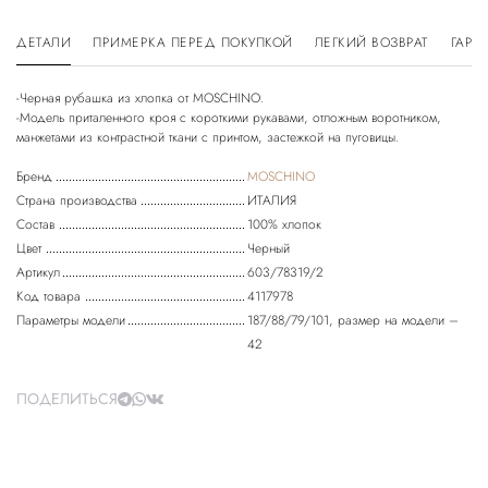
ДЕТАЛИ
ПРИМЕРКА ПЕРЕД ПОКУПКОЙ
ЛЕГКИЙ ВОЗВРАТ
ГАРА
-Черная рубашка из хлопка от MOSCHINO.
-Модель приталенного кроя с короткими рукавами, отложным воротником,
Бренд
MOSCHINO
Страна производства
ИТАЛИЯ
Состав
100% хлопок
Цвет
Черный
Артикул
603/78319/2
Код товара
4117978
Параметры модели
187/88/79/101, размер на модели –
42
ПОДЕЛИТЬСЯ