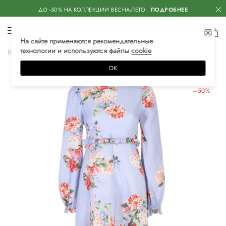
ДО -50% НА КОЛЛЕКЦИИ ВЕСНА-ЛЕТО
ПОДРОБНЕЕ
На сайте применяются
рекомендательные
технологии
и используются файлы
сооkiе
Главная
Женская
Одежда
Платья
Повседневные
ОК
ЛЕТНИЕ СКИДКИ
–50%