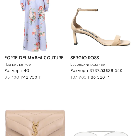
FORTE DEI MARMI COUTURE
SERGIO ROSSI
Платье льняное
Босоножки кожаные
Размеры:
40
Размеры:
37
37.5
38
38.5
40
85 400
руб.
42 700
руб.
107 900
руб.
86 320
руб.