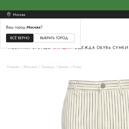
Москва
Ваш город
Москва
?
ЖЕНСКОЕ
МУЖСКОЕ
ДЕТСКОЕ
ВСЁ ВЕРНО
ВЫБРАТЬ ГОРОД
НОВИНКИ
БРЕНДЫ
СКИДКИ
ОДЕЖДА
ОБУВЬ
СУМКИ
Главная
Женская
Одежда
Брюки
Клеш