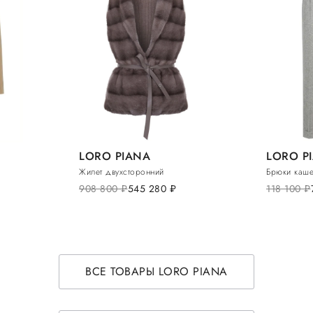
LORO PIANA
LORO P
Жилет двухсторонний
Брюки каш
908 800
руб.
545 280
руб.
118 100
руб.
ВСЕ ТОВАРЫ LORO PIANA