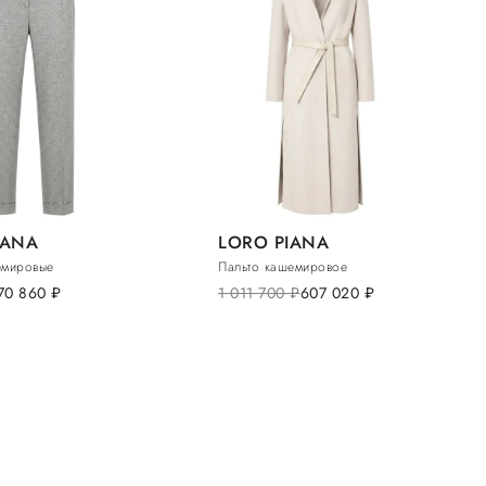
IANA
LORO PIANA
емировые
Пальто кашемировое
70 860
руб.
1 011 700
руб.
607 020
руб.