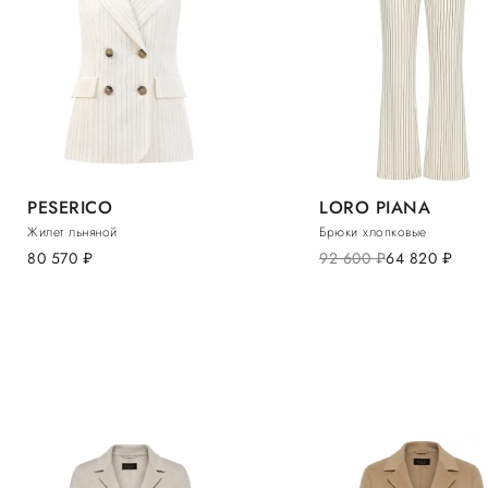
PESERICO
LORO PIANA
Жилет льняной
Брюки хлопковые
80 570
руб.
92 600
руб.
64 820
руб.