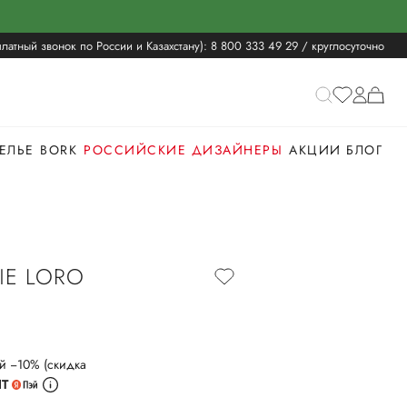
латный звонок по России и Казахстану):
8 800 333 49 29
/ круглосуточно
ЕЛЬЕ
BORK
РОССИЙСКИЕ ДИЗАЙНЕРЫ
АКЦИИ
БЛОГ
Е LORO
й −10% (скидка
ИТ