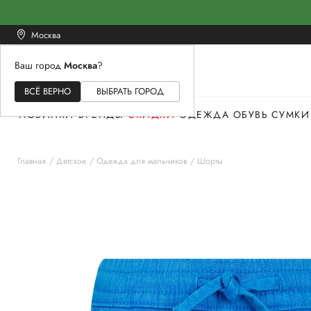
Москва
Ваш город
Москва
?
ЖЕНСКОЕ
МУЖСКОЕ
ДЕТСКОЕ
ВСЁ ВЕРНО
ВЫБРАТЬ ГОРОД
НОВИНКИ
БРЕНДЫ
СКИДКИ
ОДЕЖДА
ОБУВЬ
СУМКИ
Главная
Детское
Одежда для мальчиков
Шорты