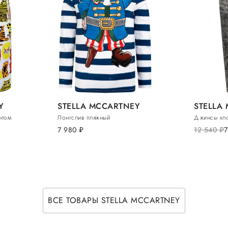
Y
STELLA MCCARTNEY
STELLA
нтом
Лонгслив пляжный
Джинсы хл
7 980
руб.
12 540
руб.
ВСЕ ТОВАРЫ STELLA MCCARTNEY