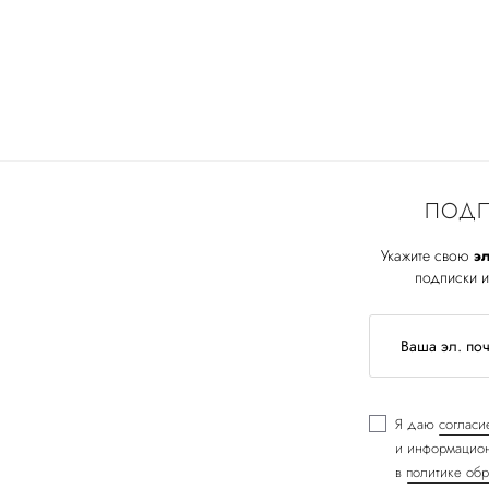
ПОДП
Укажите свою
эл
подписки и
Я даю
согласи
и информацион
в
политике обр