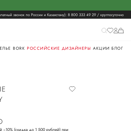
латный звонок по России и Казахстану):
8 800 333 49 29
/ круглосуточно
ЕЛЬЕ
BORK
РОССИЙСКИЕ ДИЗАЙНЕРЫ
АКЦИИ
БЛОГ
ЫЕ
Y
й −10% (скидка до 1 500 рублей) при