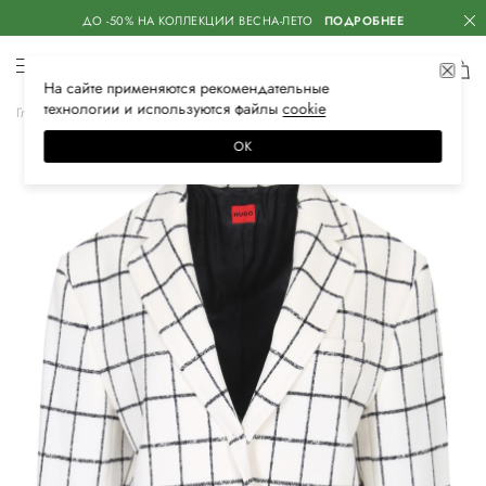
ДО -50% НА КОЛЛЕКЦИИ ВЕСНА-ЛЕТО
ПОДРОБНЕЕ
На сайте применяются
рекомендательные
технологии
и используются файлы
сооkiе
Главная
Женская
Одежда
Пиджаки
Классические
ОК
–50%