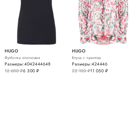
HUGO
HUGO
Футболка хлопковая
Блуза с принтом
Размеры:
40
42
44
46
48
Размеры:
42
44
46
12 600
руб.
6 300
руб.
22 100
руб.
11 050
руб.