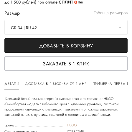
до 1 500 рублей) при оплате
СПЛИТ
Размер
Таблица размеров
GR 34 | RU 42
ДОБАВИТЬ В КОРЗИНУ
ЗАКАЗАТЬ В 1 КЛИК
ДЕТАЛИ
ДОСТАВКА В Г. МОСКВА ОТ 1 ДНЯ
ПРИМЕРКА ПЕРЕД П
-Клетчатый белый пиджак-оверсайз купажированного состава от HUGO.
-Однобортная модель свободного кроя с длинными рукавами, листочкой,
прорезными карманами с клапанами, лацканами и отложным воротником,
Бренд
HUGO
Страна производства
ХОРВАТИЯ