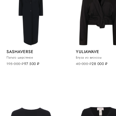
SASHAVERSE
YULIAWAVE
Пальто шерстяное
Блуза из вискозы
195 000
руб.
97 500
руб.
40 000
руб.
28 000
руб.