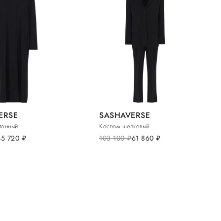
ERSE
SASHAVERSE
тонный
Костюм шелковый
45 720
руб.
103 100
руб.
61 860
руб.