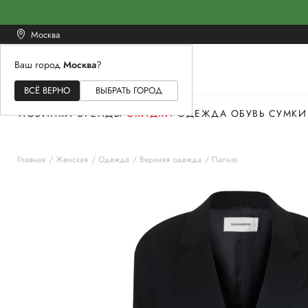
Москва
Ваш город
Москва
?
ЖЕНСКОЕ
МУЖСКОЕ
ДЕТСКОЕ
ВСЁ ВЕРНО
ВЫБРАТЬ ГОРОД
НОВИНКИ
БРЕНДЫ
СКИДКИ
ОДЕЖДА
ОБУВЬ
СУМКИ
Главная
Женская
Одежда
Верхняя одежда
Пальто