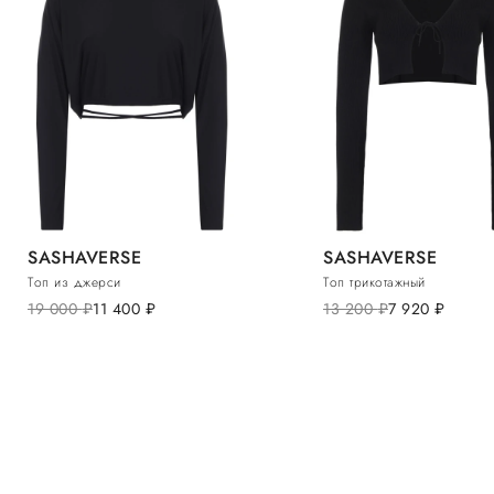
SASHAVERSE
SASHAVERSE
Топ из джерси
Топ трикотажный
19 000
руб.
11 400
руб.
13 200
руб.
7 920
руб.