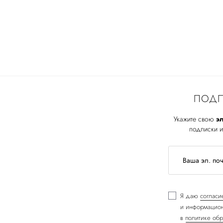
ПОДП
Укажите свою
эл
подписки и
Я даю
согласи
и информацион
в
политике обр