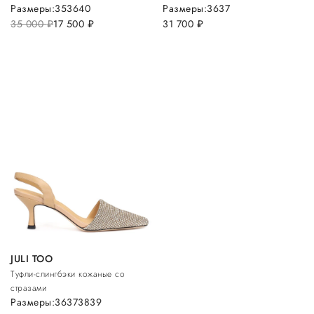
Размеры:
35
36
40
Размеры:
36
37
35 000
руб.
17 500
руб.
31 700
руб.
JULI TOO
Туфли-слингбэки кожаные со
стразами
Размеры:
36
37
38
39