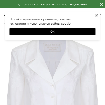
ДО -50% НА КОЛЛЕКЦИИ ВЕСНА-ЛЕТО
ПОДРОБНЕЕ
На сайте применяются
рекомендательные
технологии
и используются файлы
сооkiе
Главная
Женская
Одежда
Блузы и рубашки
Классические
ОК
–30%