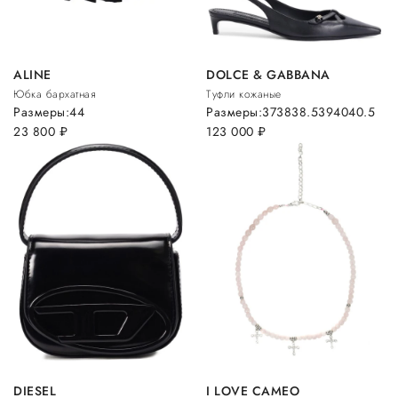
ALINE
DOLCE & GABBANA
Юбка бархатная
Туфли кожаные
Размеры:
44
Размеры:
37
38
38.5
39
40
40.5
23 800
руб.
123 000
руб.
DIESEL
I LOVE CAMEO