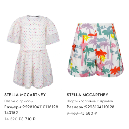
STELLA MCCARTNEY
STELLA MCCARTNEY
Платье с принтом
Шорты хлопковые с принтом
Размеры:
92
98
104
110
116
128
Размеры:
92
98
104
110
128
140
152
9 460
руб.
5 680
руб.
14 520
руб.
8 710
руб.