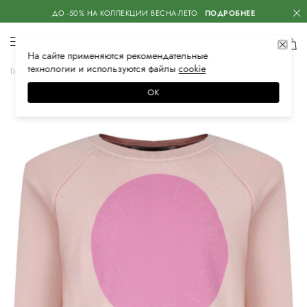
ДО -50% НА КОЛЛЕКЦИИ ВЕСНА-ЛЕТО
ПОДРОБНЕЕ
На сайте применяются
рекомендательные
технологии
и используются файлы
сооkiе
Главная
Детское
Одежда для девочек
Спортивная одежда
ОК
–40%