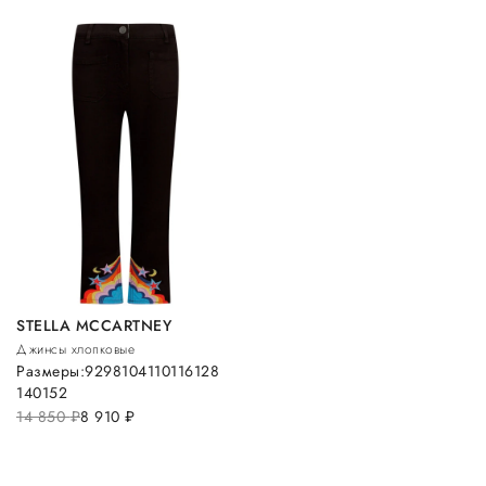
STELLA MCCARTNEY
Джинсы хлопковые
Размеры:
92
98
104
110
116
128
140
152
14 850
руб.
8 910
руб.