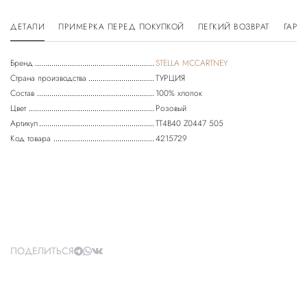
ДЕТАЛИ
ПРИМЕРКА ПЕРЕД ПОКУПКОЙ
ЛЕГКИЙ ВОЗВРАТ
ГАРА
Бренд
STELLA MCCARTNEY
Страна производства
ТУРЦИЯ
Состав
100% хлопок
Цвет
Розовый
Артикул
TT4B40 Z0447 505
Код товара
4215729
ПОДЕЛИТЬСЯ