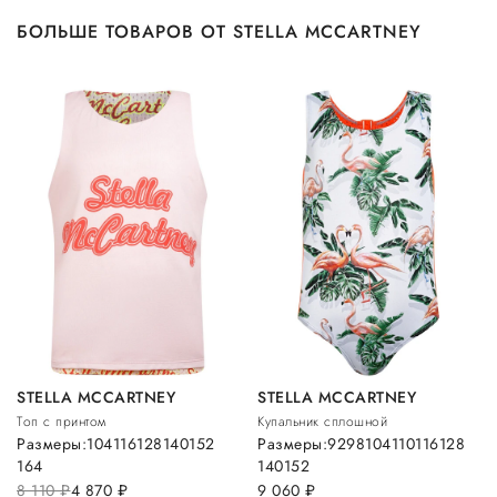
БОЛЬШЕ ТОВАРОВ ОТ STELLA MCCARTNEY
STELLA MCCARTNEY
STELLA MCCARTNEY
Топ с принтом
Купальник сплошной
Размеры:
104
116
128
140
152
Размеры:
92
98
104
110
116
128
164
140
152
8 110
руб.
4 870
руб.
9 060
руб.