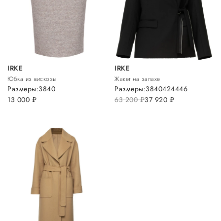
IRKE
IRKE
Юбка из вискозы
Жакет на запахе
Размеры:
38
40
Размеры:
38
40
42
44
46
13 000
руб.
63 200
руб.
37 920
руб.