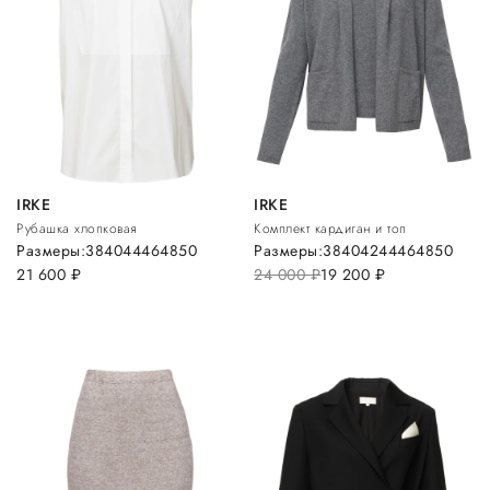
IRKE
IRKE
Рубашка хлопковая
Комплект кардиган и топ
Размеры:
38
40
44
46
48
50
Размеры:
38
40
42
44
46
48
50
21 600
руб.
24 000
руб.
19 200
руб.