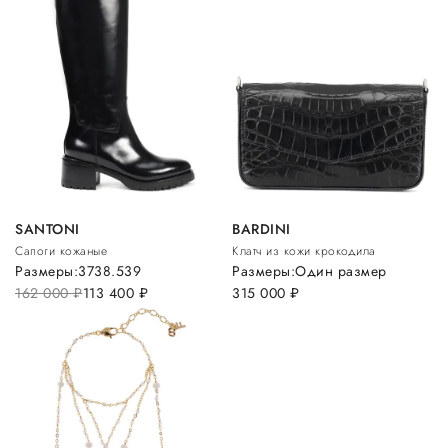
SANTONI
BARDINI
Сапоги кожаные
Клатч из кожи крокодила
Размеры:
37
38.5
39
Размеры:
Один размер
162 000
руб.
113 400
руб.
315 000
руб.