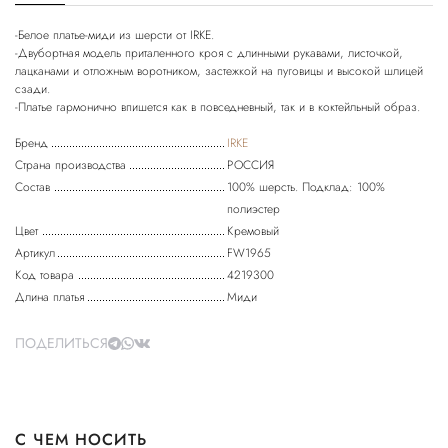
-Белое платье-миди из шерсти от IRKE.
-Двубортная модель приталенного кроя с длинными рукавами, листочкой,
лацканами и отложным воротником, застежкой на пуговицы и высокой шлицей
сзади.
-Платье гармонично впишется как в повседневный, так и в коктейльный образ.
Бренд
IRKE
Страна производства
РОССИЯ
Состав
100% шерсть. Подклад: 100%
полиэстер
Цвет
Кремовый
Артикул
FW1965
Код товара
4219300
Длина платья
Миди
ПОДЕЛИТЬСЯ
С ЧЕМ НОСИТЬ