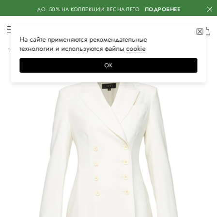
ДО -50% НА КОЛЛЕКЦИИ ВЕСНА-ЛЕТО
ПОДРОБНЕЕ
На сайте применяются
рекомендательные
технологии
и используются файлы
сооkiе
Главная
Женская
Одежда
Платья
Повседневные
ОК