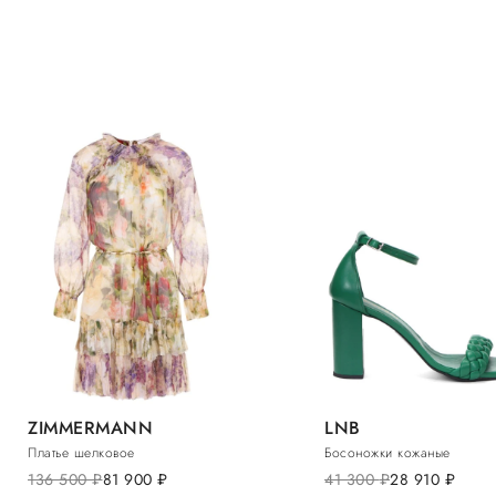
ZIMMERMANN
LNB
Платье шелковое
Босоножки кожаные
136 500
руб.
81 900
руб.
41 300
руб.
28 910
руб.