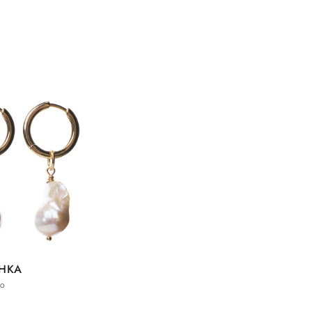
HKA
го