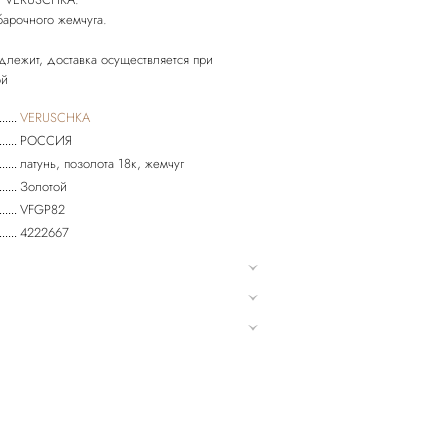
арочного жемчуга.
длежит, доставка осуществляется при
VERUSCHKA
РОССИЯ
латунь, позолота 18к, жемчуг
Золотой
VFGP82
4222667