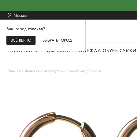
Москва
Ваш город
Москва
?
ЖЕНСКОЕ
МУЖСКОЕ
ДЕТСКОЕ
ВСЁ ВЕРНО
ВЫБРАТЬ ГОРОД
НОВИНКИ
БРЕНДЫ
СКИДКИ
ОДЕЖДА
ОБУВЬ
СУМКИ
Главная
Женская
Аксессуары
Бижутерия
Серьги