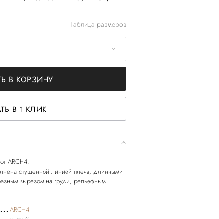
Таблица размеров
Ь В КОРЗИНУ
ТЬ В 1 КЛИК
 от ARCH4.
олнена спущенной линией плеча, длинными
разным вырезом на груди, рельефным
ARCH4