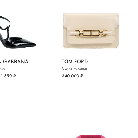
& GABBANA
TOM FORD
ные
Сумка кожаная
81 350
руб.
340 000
руб.