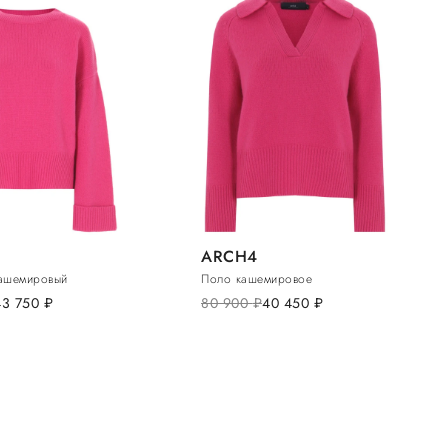
ARCH4
ашемировый
Поло кашемировое
43 750
руб.
80 900
руб.
40 450
руб.