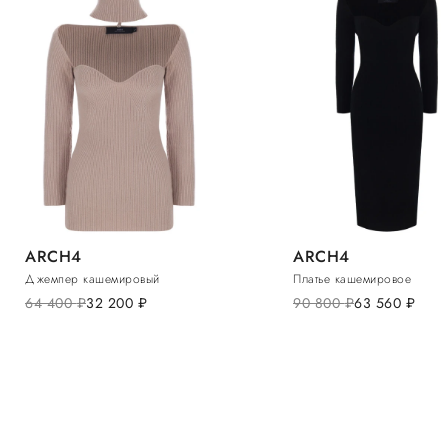
ARCH4
ARCH4
Джемпер кашемировый
Платье кашемировое
64 400
руб.
32 200
руб.
90 800
руб.
63 560
руб.