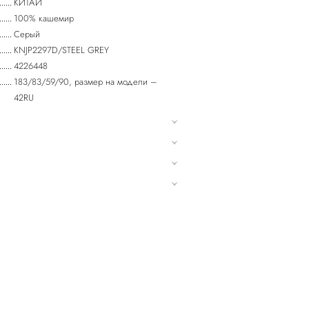
КИТАЙ
100% кашемир
Серый
KNJP2297D/STEEL GREY
4226448
183/83/59/90, размер на модели –
42RU