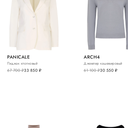
PANICALE
ARCH4
Пиджак хлопковый
Джемпер кашемировый
67 700
руб.
33 850
руб.
61 100
руб.
30 550
руб.