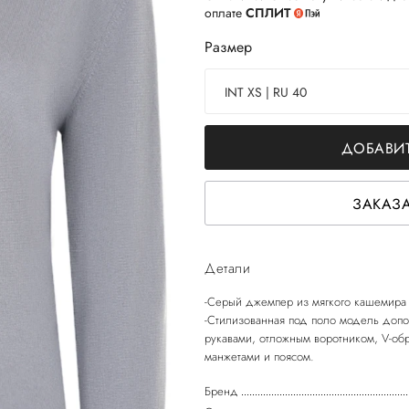
оплате
СПЛИТ
Размер
INT XS | RU 40
ДОБАВИТ
ЗАКАЗА
Детали
-Серый джемпер из мягкого кашемира
-Стилизованная под поло модель доп
рукавами, отложным воротником, V-об
Бренд