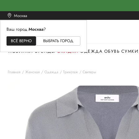
Москва
Ваш город
Москва
?
ЖЕНСКОЕ
МУЖСКОЕ
ДЕТСКОЕ
ВСЁ ВЕРНО
ВЫБРАТЬ ГОРОД
НОВИНКИ
БРЕНДЫ
СКИДКИ
ОДЕЖДА
ОБУВЬ
СУМКИ
Главная
Женская
Одежда
Трикотаж
Свитеры