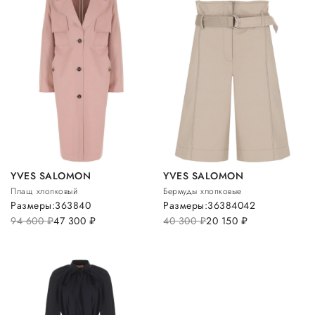
YVES SALOMON
YVES SALOMON
Плащ хлопковый
Бермуды хлопковые
Размеры:
36
38
40
Размеры:
36
38
40
42
94 600
руб.
47 300
руб.
40 300
руб.
20 150
руб.