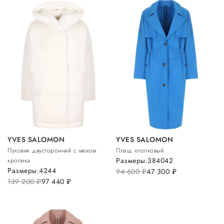
YVES SALOMON
YVES SALOMON
Пуховик двусторонний с мехом
Плащ хлопковый
Размеры:
38
40
42
кролика
Размеры:
42
44
94 600
руб.
47 300
руб.
139 200
руб.
97 440
руб.