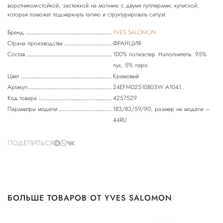
воротником-стойкой, застежкой на молнию с двумя пуллерами, кулиской,
Бренд
YVES SALOMON
Страна производства
ФРАНЦИЯ
Состав
100% полиэстер. Наполнитель: 95%
пух, 5% перо
Цвет
Кремовый
Артикул
24EFM02510B03W A1041
Код товара
4257529
Параметры модели
183/83/59/90, размер на модели –
44RU
ПОДЕЛИТЬСЯ
БОЛЬШЕ ТОВАРОВ ОТ YVES SALOMON