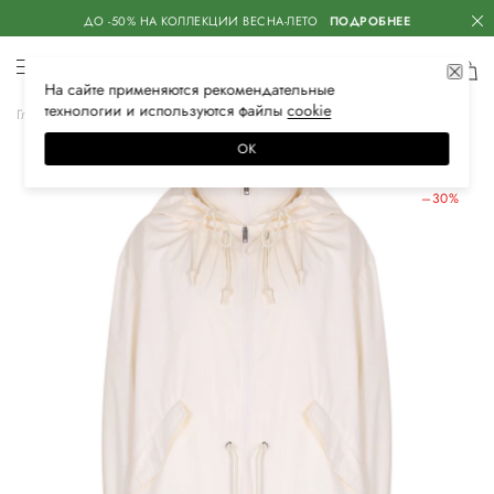
ДО -50% НА КОЛЛЕКЦИИ ВЕСНА-ЛЕТО
ПОДРОБНЕЕ
На сайте применяются
рекомендательные
технологии
и используются файлы
сооkiе
Главная
Женская
Одежда
Верхняя одежда
Тренчи и плащи
ОК
ЛЕТНИЕ СКИДКИ
–30%