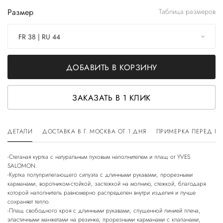
Размер
Таблица размеров
FR 38 | RU 44
ДОБАВИТЬ В КОРЗИНУ
ЗАКАЗАТЬ В 1 КЛИК
ДЕТАЛИ
ДОСТАВКА В Г. МОСКВА ОТ 1 ДНЯ
ПРИМЕРКА ПЕРЕД П
-Стеганая куртка с натуральным пуховым наполнителем и плащ от YVES
SALOMON.
-Куртка полуприлегающего силуэта с длинными рукавами, прорезными
карманами, воротником-стойкой, застежкой на молнию, стежкой, благодаря
которой наполнитель равномерно распределен внутри изделия и лучше
сохраняет тепло.
-Плащ свободного кроя с длинными рукавами, спущенной линией плеча,
эластичными манжетами на резинке, прорезными карманами с клапанами,