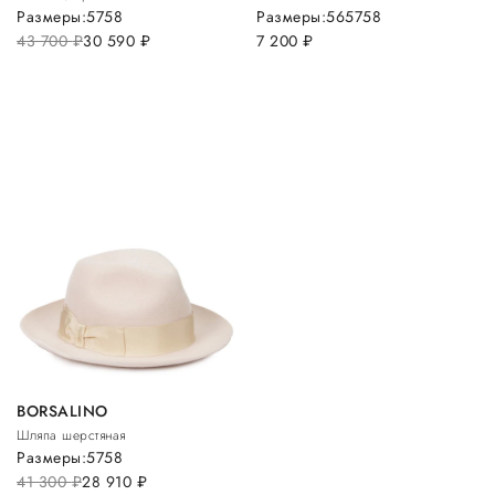
Размеры:
57
58
Размеры:
56
57
58
43 700
руб.
30 590
руб.
7 200
руб.
BORSALINO
Шляпа шерстяная
Размеры:
57
58
41 300
руб.
28 910
руб.