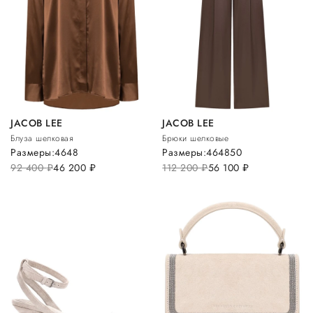
JACOB LEE
JACOB LEE
Блуза шелковая
Брюки шелковые
Размеры:
46
48
Размеры:
46
48
50
92 400
руб.
46 200
руб.
112 200
руб.
56 100
руб.