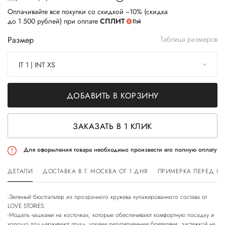
Оплачивайте все покупки со скидкой −10% (скидка
до 1 500 рублей) при оплате
СПЛИТ
Размер
Таблица размеров
IT 1 | INT XS
ДОБАВИТЬ В КОРЗИНУ
ЗАКАЗАТЬ В 1 КЛИК
Для оформления товара необходимо произвести его полную оплату
ДЕТАЛИ
ДОСТАВКА В Г. МОСКВА ОТ 1 ДНЯ
ПРИМЕРКА ПЕРЕД П
-Зеленый бюстгальтер из прозрачного кружева купажированного состава от
LOVE STORIES.
-Модель чашками на косточках, которые обеспечивают комфортную посадку и
хорошо поддерживают грудь, узкими регулируемыми бретелями, застежкой на