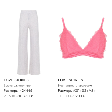
LOVE STORIES
LOVE STORIES
Брюки однотонные
Бюстгальтер с кружевом
Размеры:
42
44
46
Размеры:
XS
1+
S
2+
M
3+
21 500
руб.
10 750
руб.
11 800
руб.
5 900
руб.