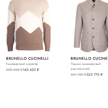
BRUNELLO CUCINELLI
BRUNELLO CUCINE
Кашемировый джемпер
Пиджак кашемировый
двусторонний
200 600
руб.
140 420
руб.
461 100
руб.
322 770
руб.