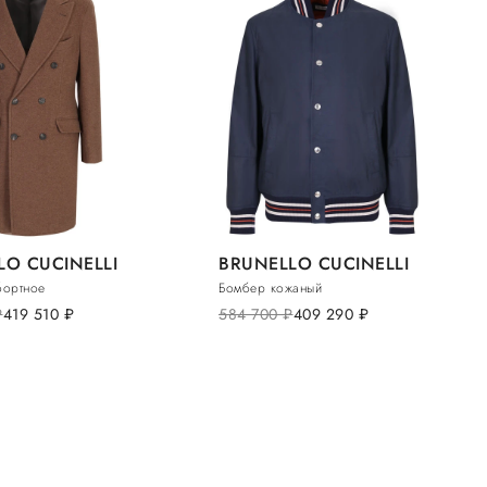
LO CUCINELLI
BRUNELLO CUCINELLI
бортное
Бомбер кожаный
б.
419 510
руб.
584 700
руб.
409 290
руб.