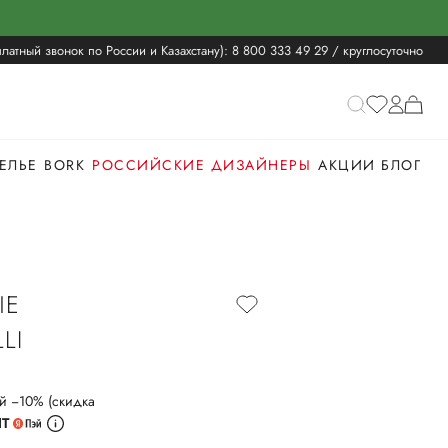
латный звонок по России и Казахстану):
8 800 333 49 29
/ круглосуточно
ЕЛЬЕ
BORK
РОССИЙСКИЕ ДИЗАЙНЕРЫ
АКЦИИ
БЛОГ
ЫЕ
LI
й −10% (скидка
ИТ