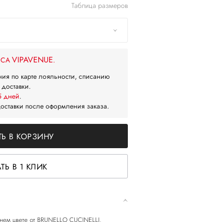
Таблица размеров
VIPAVENUE
ЙСА
.
ния по карте лояльности, списанию
 доставки.
5 дней
.
доставки после оформления заказа.
Ь В КОРЗИНУ
ТЬ В 1 КЛИК
инем цвете от BRUNELLO CUCINELLI.