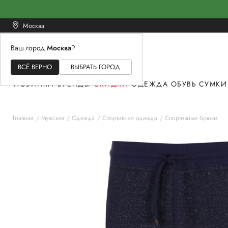
Москва
Ваш город
Москва
?
ЖЕНСКОЕ
МУЖСКОЕ
ДЕТСКОЕ
ВСЁ ВЕРНО
ВЫБРАТЬ ГОРОД
НОВИНКИ
БРЕНДЫ
СКИДКИ
ОДЕЖДА
ОБУВЬ
СУМКИ
Главная
Мужская
Одежда
Спортивная одежда
Спортивные брюки