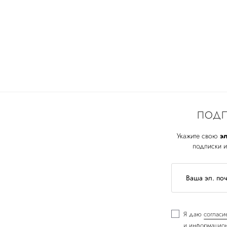
ПОДП
Укажите свою
эл
подписки и
Я даю
согласи
и информацион