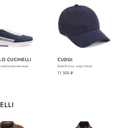
LO CUCINELLI
CUDGI
комбинированные
Бейсболка шерстяная
.
11 100
руб.
ELLI