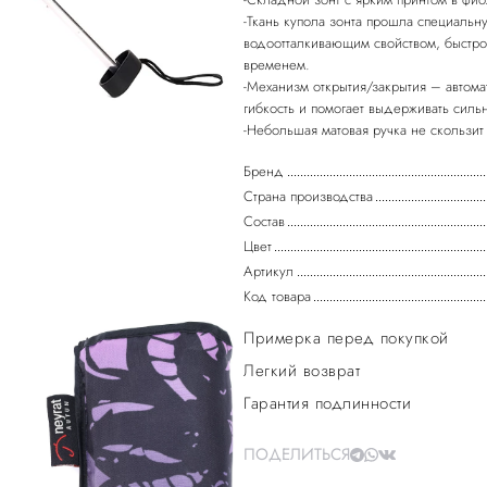
-Ткань купола зонта прошла специаль
водоотталкивающим свойством, быстро 
временем.
-Механизм открытия/закрытия – автомат
гибкость и помогает выдерживать силь
Бренд
Страна производства
Состав
Цвет
Артикул
Код товара
Примерка перед покупкой
Легкий возврат
Гарантия подлинности
ПОДЕЛИТЬСЯ