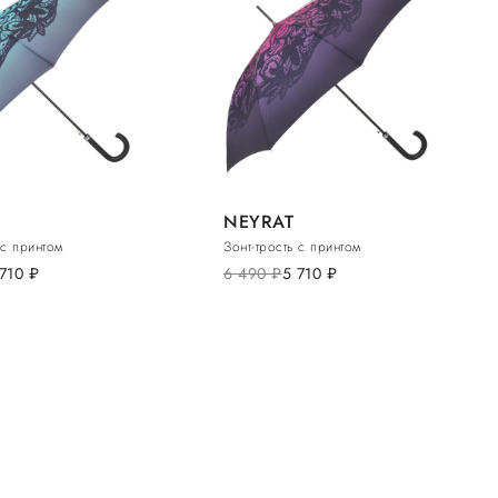
NEYRAT
 с принтом
Зонт-трость с принтом
 710
руб.
6 490
руб.
5 710
руб.