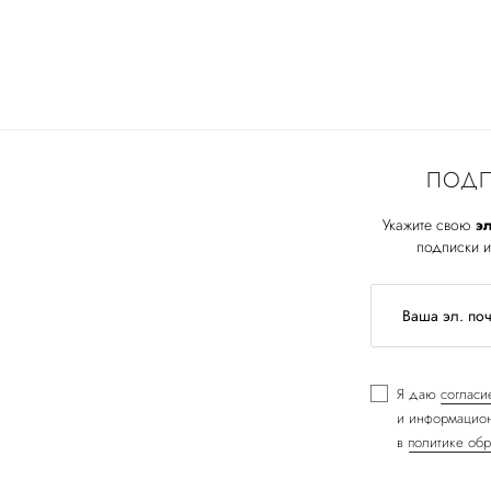
ПОДП
Укажите свою
эл
подписки и
Я даю
согласи
и информацион
в
политике обр