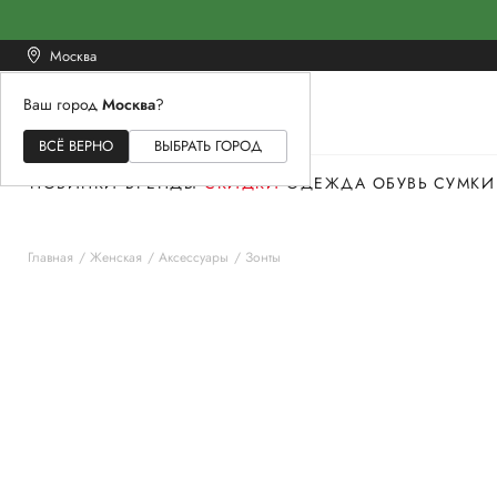
Москва
Ваш город
Москва
?
ЖЕНСКОЕ
МУЖСКОЕ
ДЕТСКОЕ
ВСЁ ВЕРНО
ВЫБРАТЬ ГОРОД
НОВИНКИ
БРЕНДЫ
СКИДКИ
ОДЕЖДА
ОБУВЬ
СУМКИ
Главная
Женская
Аксессуары
Зонты