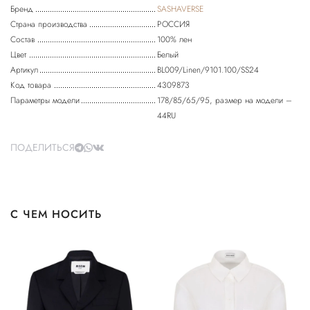
Бренд
SASHAVERSE
Страна производства
РОССИЯ
Состав
100% лен
Цвет
Белый
Артикул
BL009/Linen/9101.100/SS24
Код товара
4309873
Параметры модели
178/85/65/95, размер на модели –
44RU
ПОДЕЛИТЬСЯ
С ЧЕМ НОСИТЬ