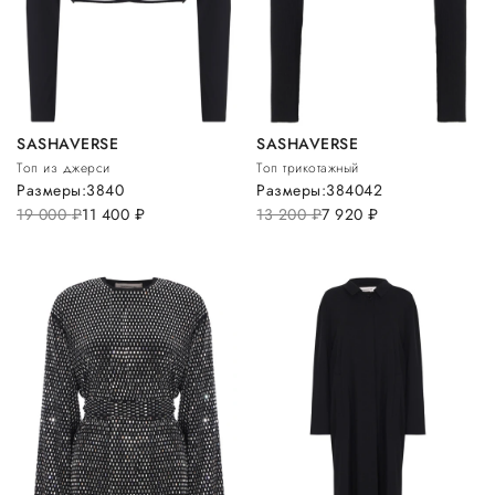
SASHAVERSE
SASHAVERSE
Топ из джерси
Топ трикотажный
Размеры:
38
40
Размеры:
38
40
42
19 000
руб.
11 400
руб.
13 200
руб.
7 920
руб.