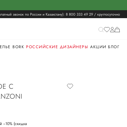
латный звонок по России и Казахстану):
8 800 333 49 29
/ круглосуточно
ЕЛЬЕ
BORK
РОССИЙСКИЕ ДИЗАЙНЕРЫ
АКЦИИ
БЛОГ
ОЕ С
NZONI
й −10% (скидка