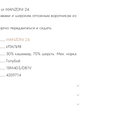
а от MANZONI 24.
кавами и широким отложным воротником из
MANZONI 24
ИТАЛИЯ
30% кашемир, 70% шерсть. Мех: норка
Голубой
18M403/DB1V
4359714