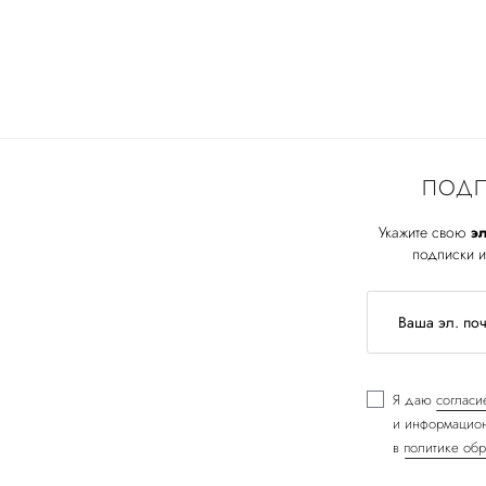
ПОДП
Укажите свою
эл
подписки и
Я даю
согласи
и информацион
в
политике обр