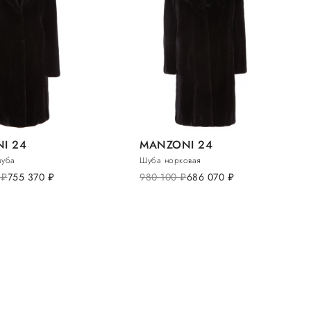
I 24
MANZONI 24
шуба
Шуба норковая
0
руб.
755 370
руб.
980 100
руб.
686 070
руб.