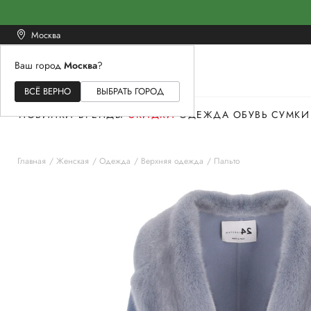
Москва
Ваш город
Москва
?
ЖЕНСКОЕ
МУЖСКОЕ
ДЕТСКОЕ
ВСЁ ВЕРНО
ВЫБРАТЬ ГОРОД
НОВИНКИ
БРЕНДЫ
СКИДКИ
ОДЕЖДА
ОБУВЬ
СУМКИ
Главная
Женская
Одежда
Верхняя одежда
Пальто