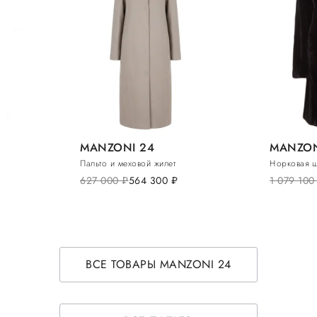
MANZONI 24
MANZON
Пальто и меховой жилет
Норковая 
627 000
руб.
564 300
руб.
1 079 10
ВСЕ ТОВАРЫ MANZONI 24