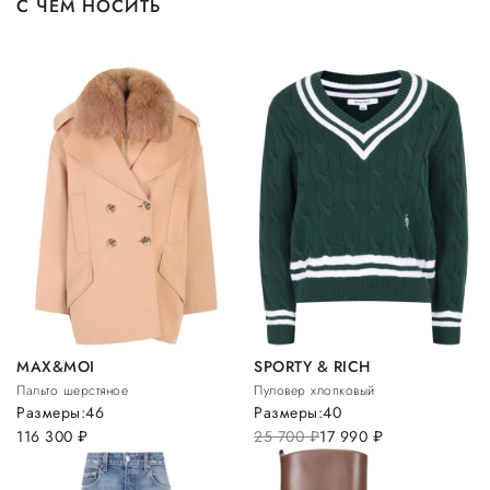
С ЧЕМ НОСИТЬ
MAX&MOI
SPORTY & RICH
Пальто шерстяное
Пуловер хлопковый
Размеры:
46
Размеры:
40
116 300
руб.
25 700
руб.
17 990
руб.