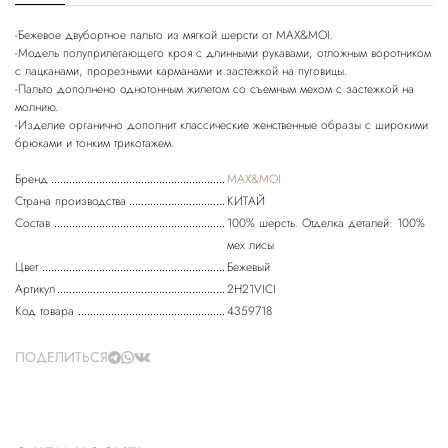
-Бежевое двубортное пальто из мягкой шерсти от MAX&MOI.
-Модель полуприлегающего кроя с длинными рукавами, отложным воротником
с лацканами, прорезными карманами и застежкой на пуговицы.
-Пальто дополнено однотонным жилетом со съемным мехом с застежкой на
молнию.
-Изделие органично дополнит классические женственные образы с широкими
Бренд
MAX&MOI
Страна производства
КИТАЙ
Состав
100% шерсть. Отделка деталей: 100%
мех лисы
Цвет
Бежевый
Артикул
2H21VICI
Код товара
4359718
ПОДЕЛИТЬСЯ