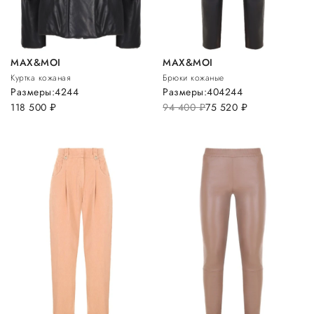
MAX&MOI
MAX&MOI
Куртка кожаная
Брюки кожаные
Размеры:
42
44
Размеры:
40
42
44
118 500
руб.
94 400
руб.
75 520
руб.