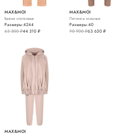
MAX&MOI
MAX&MOI
Брюки хлопковые
Леггинсы кожаные
Размеры:
42
44
Размеры:
40
63 300
руб.
44 310
руб.
90 900
руб.
63 630
руб.
MAX&MOI