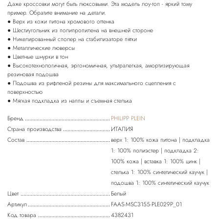
Даже кроссовки могут быть люксовыми. Эта модель лоу-топ - яркий тому
пример. Обратите внимание на детали.
● Верх из кожи питона хромового оттенка
● Шестиугольник из полипропилена на внешней стороне
● Никелированный сполер на стабилизаторе пятки
● Металлические люверсы
● Цветные шнурки в тон
● Высокотехнологичная, эргономичная, ультралегкая, амортизирующая
резиновая подошва
● Подошва из рифленой резины для максимального сцепления с
поверхностью
Бренд
PHILIPP PLEIN
Страна производства
ИТАЛИЯ
Состав
верх 1: 100% кожа питона | подкладка
1: 100% полиэстер | подкладка 2:
100% кожа | вставка 1: 100% цинк |
стелька 1: 100% синтетический каучук |
подошва 1: 100% синтетический каучук
Цвет
Белый
Артикул
FAAS-MSC3155-PLE029P_01
Код товара
4382431