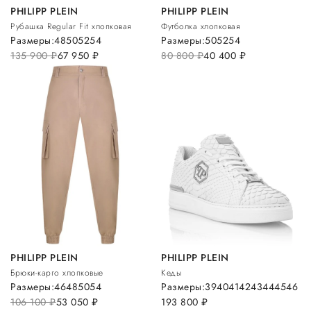
PHILIPP PLEIN
PHILIPP PLEIN
Рубашка Regular Fit хлопковая
Футболка хлопковая
Размеры:
48
50
52
54
Размеры:
50
52
54
135 900
руб.
67 950
руб.
80 800
руб.
40 400
руб.
PHILIPP PLEIN
PHILIPP PLEIN
Брюки-карго хлопковые
Кеды
Размеры:
46
48
50
54
Размеры:
39
40
41
42
43
44
45
46
106 100
руб.
53 050
руб.
193 800
руб.