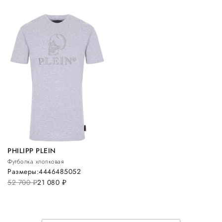
PHILIPP PLEIN
Футболка хлопковая
Размеры:
44
46
48
50
52
52 700
руб.
21 080
руб.