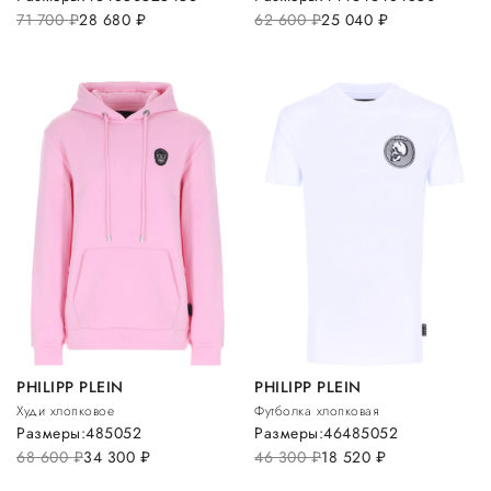
71 700
руб.
28 680
руб.
62 600
руб.
25 040
руб.
PHILIPP PLEIN
PHILIPP PLEIN
Худи хлопковое
Футболка хлопковая
Размеры:
48
50
52
Размеры:
46
48
50
52
68 600
руб.
34 300
руб.
46 300
руб.
18 520
руб.