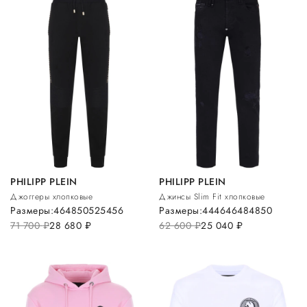
PHILIPP PLEIN
PHILIPP PLEIN
Джоггеры хлопковые
Джинсы Slim Fit хлопковые
Размеры:
46
48
50
52
54
56
Размеры:
44
46
46
48
48
50
71 700
руб.
28 680
руб.
62 600
руб.
25 040
руб.