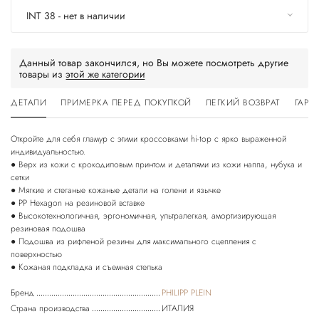
INT 38 - нет в наличии
Данный товар закончился, но Вы можете посмотреть другие
товары из
этой же категории
ДЕТАЛИ
ПРИМЕРКА ПЕРЕД ПОКУПКОЙ
ЛЕГКИЙ ВОЗВРАТ
ГАРА
Откройте для себя гламур с этими кроссовками hi-top с ярко выраженной
индивидуальностью.
● Верх из кожи с крокодиловым принтом и деталями из кожи наппа, нубука и
сетки
● Мягкие и стеганые кожаные детали на голени и язычке
● PP Hexagon на резиновой вставке
● Высокотехнологичная, эргономичная, ультралегкая, амортизирующая
резиновая подошва
● Подошва из рифленой резины для максимального сцепления с
поверхностью
● Кожаная подкладка и съемная стелька
Бренд
PHILIPP PLEIN
Страна производства
ИТАЛИЯ