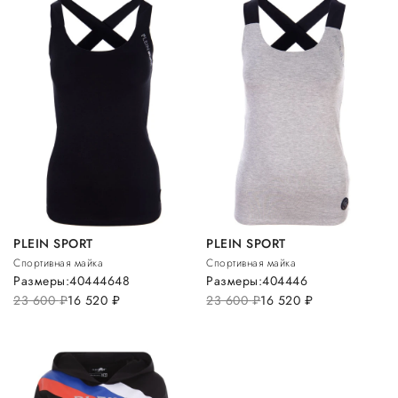
PLEIN SPORT
PLEIN SPORT
Спортивная майка
Спортивная майка
Размеры:
40
44
46
48
Размеры:
40
44
46
23 600
руб.
16 520
руб.
23 600
руб.
16 520
руб.