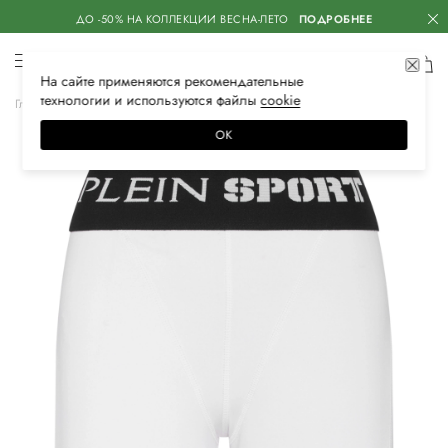
ДО -50% НА КОЛЛЕКЦИИ ВЕСНА-ЛЕТО
ПОДРОБНЕЕ
На сайте применяются
рекомендательные
технологии
и используются файлы
сооkiе
Главная
Женская
Одежда
Брюки
Леггинсы
ОК
–20%