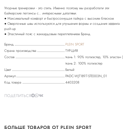
Упорные тренировки - это стиль. Именно поэтому мы разработали эти
байкерские леггинсы с... интересными деталями.
● Максимальный комфорт и быстросохнущая лайкра с высоким блеском
● Оверлочные швы используются для улучшения формы и создания эффекта
push-up
● Эластичный пояс с жаккардовым переплетением Бренд
Бренд
PLEIN SPORT
Страна производства
ТУРЦИЯ
Состав
ткань 1: 90% полиэстер, 10% эластан |
ткань 2: 100% полиэстер
Цвет
Белый
Артикул
PADC-WJT1897-STE003N_01
Код товара
4403208
ПОДЕЛИТЬСЯ
БОЛЬШЕ ТОВАРОВ ОТ PLEIN SPORT