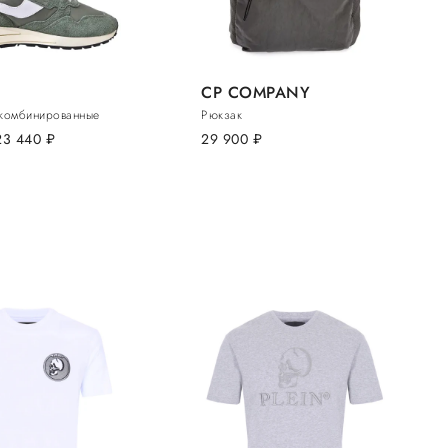
CP COMPANY
комбинированные
Рюкзак
23 440
руб.
29 900
руб.
N