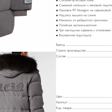
● Стеганая флисовая ткань
● Съемный капюшон с меховой отдел
● Нашивка PP Hexagon на сафьяновой 
● Надпись вышита на спине
● Манжеты из ребристого трикотажа
● Потайная застежка-молния
● Три накладных кармана с клапанами
● Внутренняя подкладка
Бренд
Страна производства
Состав
Цвет
Артикул
Код товара