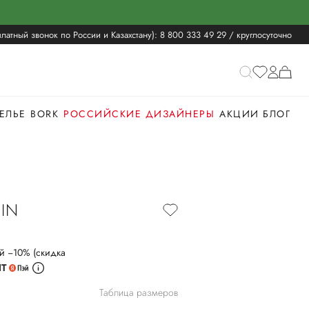
латный звонок по России и Казахстану):
8 800 333 49 29
/ круглосуточно
ЕЛЬЕ
BORK
РОССИЙСКИЕ ДИЗАЙНЕРЫ
АКЦИИ
БЛОГ
EIN
й −10% (скидка
ИТ
Таблица размеров