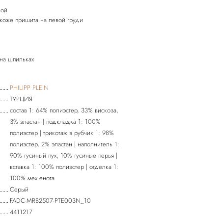
кой
коже пришита на левой груди
 на шпильках
PHILIPP PLEIN
ТУРЦИЯ
состав 1: 64% полиэстер, 33% вискоза,
3% эластан | подкладка 1: 100%
полиэстер | трикотаж в рубчик 1: 98%
полиэстер, 2% эластан | наполнитель 1:
90% гусиный пух, 10% гусиные перья |
вставка 1: 100% полиэстер | отделка 1:
100% мех енота
Серый
FADC-MRB2507-PTE003N_10
4411217