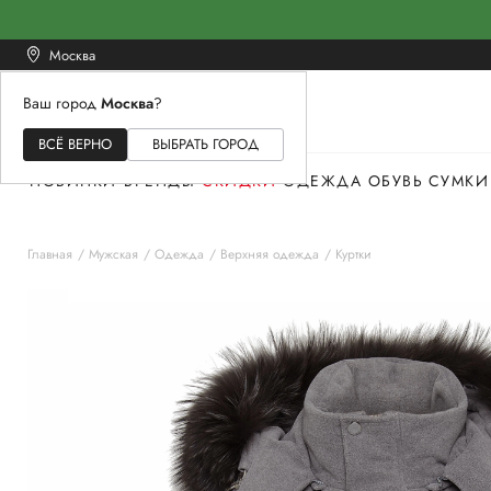
Москва
Ваш город
Москва
?
ЖЕНСКОЕ
МУЖСКОЕ
ДЕТСКОЕ
ВСЁ ВЕРНО
ВЫБРАТЬ ГОРОД
НОВИНКИ
БРЕНДЫ
СКИДКИ
ОДЕЖДА
ОБУВЬ
СУМКИ
Главная
Мужская
Одежда
Верхняя одежда
Куртки