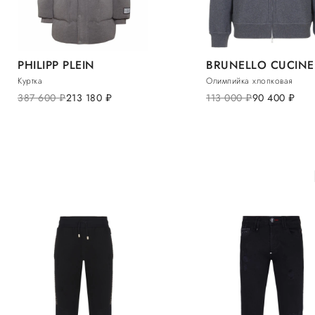
PHILIPP PLEIN
BRUNELLO CUCINE
Куртка
Олимпийка хлопковая
387 600
руб.
213 180
руб.
113 000
руб.
90 400
руб.