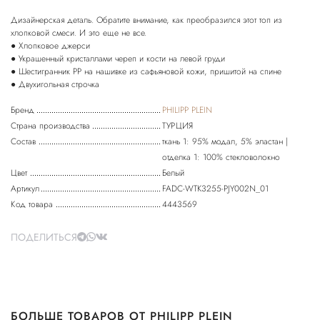
Дизайнерская деталь. Обратите внимание, как преобразился этот топ из
хлопковой смеси. И это еще не все.
● Хлопковое джерси
● Украшенный кристаллами череп и кости на левой груди
● Шестигранник PP на нашивке из сафьяновой кожи, пришитой на спине
● Двухигольная строчка
Бренд
PHILIPP PLEIN
Страна производства
ТУРЦИЯ
Состав
ткань 1: 95% модал, 5% эластан |
отделка 1: 100% стекловолокно
Цвет
Белый
Артикул
FADC-WTK3255-PJY002N_01
Код товара
4443569
ПОДЕЛИТЬСЯ
БОЛЬШЕ ТОВАРОВ ОТ PHILIPP PLEIN