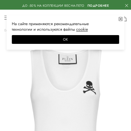
ДО -50% НА КОЛЛЕКЦИИ ВЕСНА-ЛЕТО
ПОДРОБНЕЕ
На сайте применяются
рекомендательные
технологии
и используются файлы
сооkiе
Главная
Женская
Одежда
Спортивная одежда
Спортивные топы
ОК
–60%