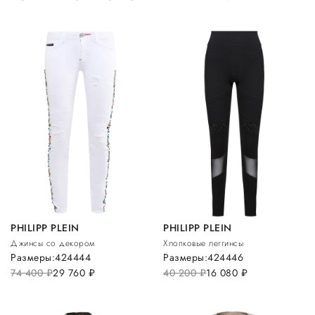
PHILIPP PLEIN
PHILIPP PLEIN
Джинсы со декором
Хлопковые леггинсы
Размеры:
42
44
44
Размеры:
42
44
46
74 400
руб.
29 760
руб.
40 200
руб.
16 080
руб.