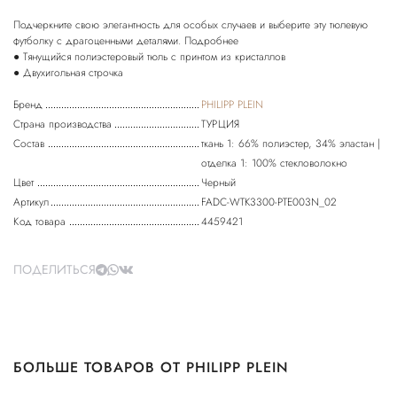
Подчеркните свою элегантность для особых случаев и выберите эту тюлевую
футболку с драгоценными деталями. Подробнее
● Тянущийся полиэстеровый тюль с принтом из кристаллов
● Двухигольная строчка
Бренд
PHILIPP PLEIN
Страна производства
ТУРЦИЯ
Состав
ткань 1: 66% полиэстер, 34% эластан |
отделка 1: 100% стекловолокно
Цвет
Черный
Артикул
FADC-WTK3300-PTE003N_02
Код товара
4459421
ПОДЕЛИТЬСЯ
БОЛЬШЕ ТОВАРОВ ОТ PHILIPP PLEIN