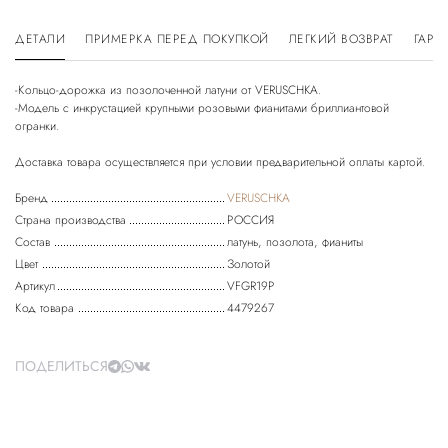
ДЕТАЛИ
ПРИМЕРКА ПЕРЕД ПОКУПКОЙ
ЛЕГКИЙ ВОЗВРАТ
ГАРА
-Кольцо-дорожка из позолоченной латуни от VERUSCHKA.
-Модель с инкрустацией крупными розовыми фианитами бриллиантовой
огранки.
Бренд
VERUSCHKA
Страна производства
РОССИЯ
Состав
латунь, позолота, фианиты
Цвет
Золотой
Артикул
VFGR19P
Код товара
4479267
ПОДЕЛИТЬСЯ