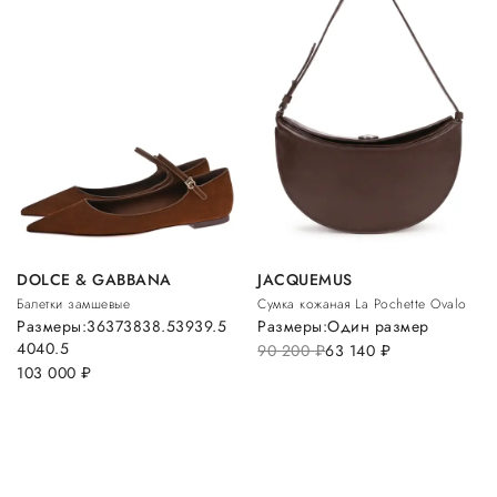
DOLCE & GABBANA
JACQUEMUS
Балетки замшевые
Сумка кожаная La Pochette Ovalo
Размеры:
36
37
38
38.5
39
39.5
Размеры:
Один размер
40
40.5
90 200
руб.
63 140
руб.
103 000
руб.