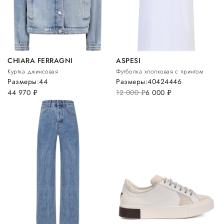
CHIARA FERRAGNI
ASPESI
Куртка джинсовая
Футболка хлопковая с принтом
Размеры:
44
Размеры:
40
42
44
46
44 970
руб.
12 000
руб.
6 000
руб.