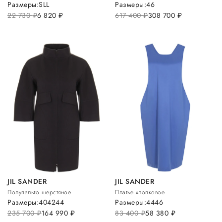
Размеры:
S
L
L
Размеры:
46
22 730
руб.
6 820
руб.
617 400
руб.
308 700
руб.
JIL SANDER
JIL SANDER
Полупальто шерстяное
Платье хлопковое
Размеры:
40
42
44
Размеры:
44
46
235 700
руб.
164 990
руб.
83 400
руб.
58 380
руб.