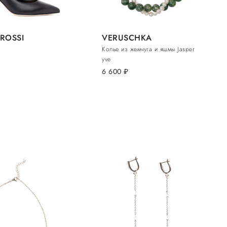
ROSSI
VERUSCHKA
Колье из жемчуга и яшмы Jasper
yve
6 600
руб.