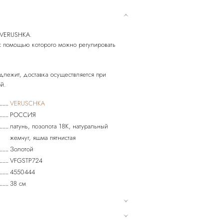
 VERUSHKA.
 с помощью которого можно регулировать
длежит, доставка осуществляется при
VERUSCHKA
РОССИЯ
латунь, позолота 18К, натуральный
жемчуг, яшма пятнистая
Золотой
VFGSTP724
4550444
38 см