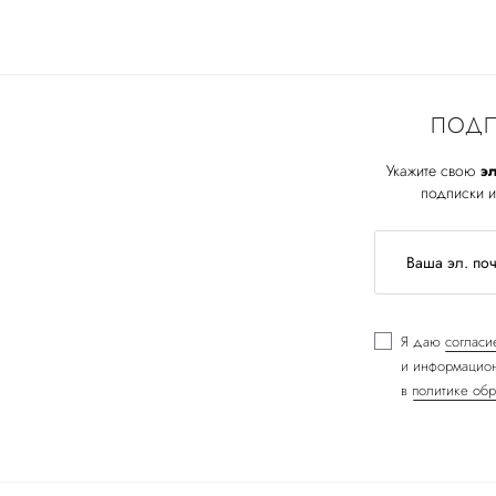
ПОДП
Укажите свою
эл
подписки и
Я даю
согласи
и информацион
в
политике обр