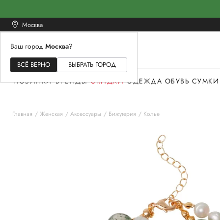
Москва
Ваш город
Москва
?
ЖЕНСКОЕ
МУЖСКОЕ
ДЕТСКОЕ
ВСЁ ВЕРНО
ВЫБРАТЬ ГОРОД
НОВИНКИ
БРЕНДЫ
СКИДКИ
ОДЕЖДА
ОБУВЬ
СУМКИ
Главная
Женская
Аксессуары
Бижутерия
Колье