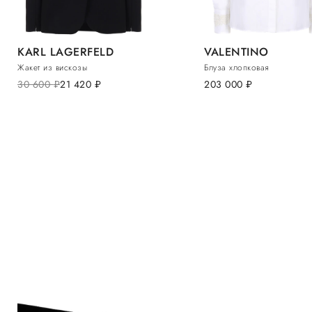
KARL LAGERFELD
VALENTINO
Жакет из вискозы
Блуза хлопковая
30 600
руб.
21 420
руб.
203 000
руб.