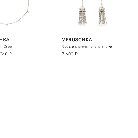
HKA
VERUSCHKA
ah Drop
Серьги-кисточки с фианитами
 040
руб.
7 600
руб.