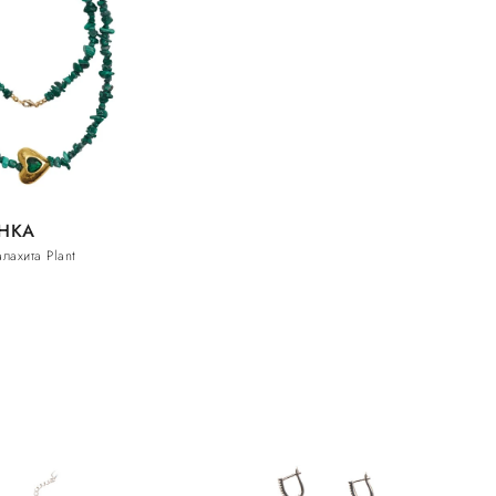
HKA
лахита Plant