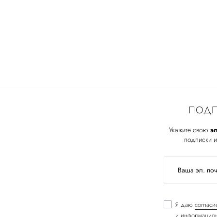
ПОДП
Укажите свою
эл
подписки и
Я даю
согласи
и информацион