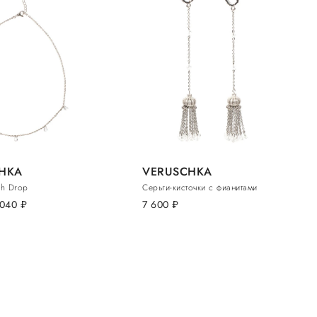
HKA
VERUSCHKA
ah Drop
Серьги-кисточки с фианитами
 040
руб.
7 600
руб.