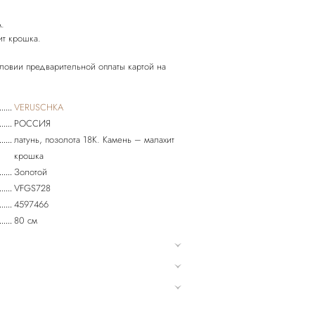
.
ит крошка.
словии предварительной оплаты картой на
VERUSCHKA
РОССИЯ
латунь, позолота 18К. Камень – малахит
крошка
Золотой
VFGS728
4597466
80 см