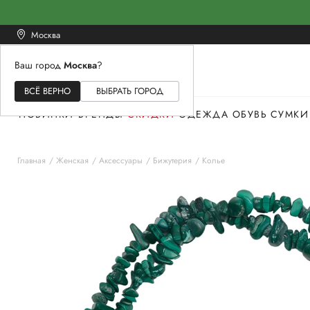
Москва
Ваш город
Москва
?
ЖЕНСКОЕ
МУЖСКОЕ
ДЕТСКОЕ
ВСЁ ВЕРНО
ВЫБРАТЬ ГОРОД
НОВИНКИ
БРЕНДЫ
СКИДКИ
ОДЕЖДА
ОБУВЬ
СУМКИ
Главная
Женская
Аксессуары
Бижутерия
Колье