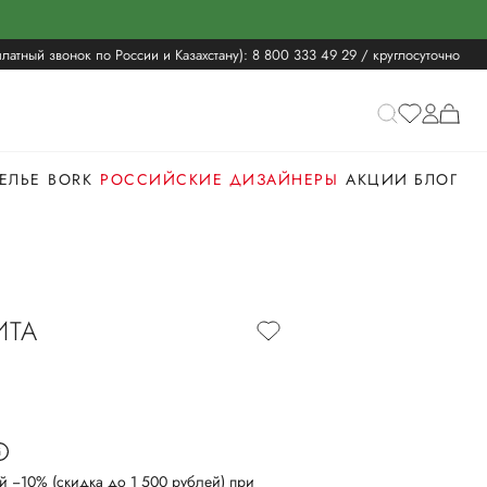
латный звонок по России и Казахстану):
8 800 333 49 29
/ круглосуточно
ЕЛЬЕ
BORK
РОССИЙСКИЕ ДИЗАЙНЕРЫ
АКЦИИ
БЛОГ
ИТА
й −10% (скидка до 1 500 рублей) при