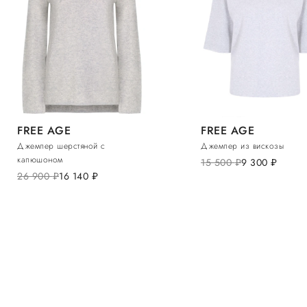
FREE AGE
FREE AGE
Джемпер шерстяной с
Джемпер из вискозы
капюшоном
15 500
руб.
9 300
руб.
26 900
руб.
16 140
руб.