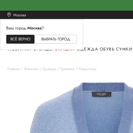
Москва
Ваш город
Москва
?
ЖЕНСКОЕ
МУЖСКОЕ
ДЕТСКОЕ
ВСЁ ВЕРНО
ВЫБРАТЬ ГОРОД
НОВИНКИ
БРЕНДЫ
СКИДКИ
ОДЕЖДА
ОБУВЬ
СУМКИ
Главная
Женская
Одежда
Трикотаж
Кардиганы