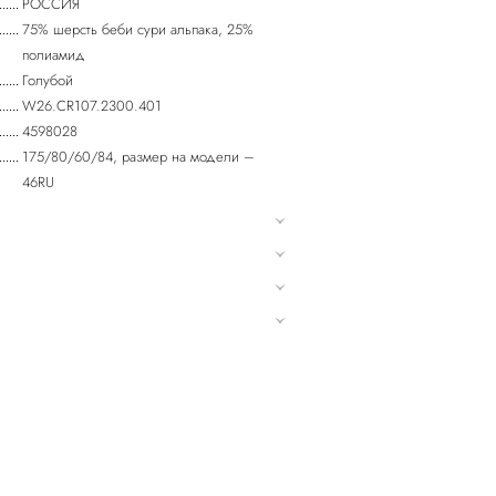
РОССИЯ
75% шерсть беби сури альпака, 25%
полиамид
Голубой
W26.CR107.2300.401
4598028
175/80/60/84, размер на модели –
46RU