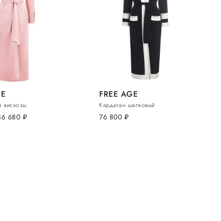
GE
FREE AGE
з вискозы
Кардиган шелковый
36 680
руб.
76 800
руб.