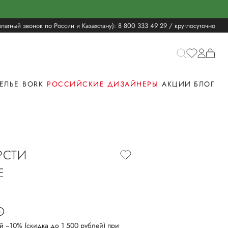
латный звонок по России и Казахстану):
8 800 333 49 29
/ круглосуточно
ЕЛЬЕ
BORK
РОССИЙСКИЕ ДИЗАЙНЕРЫ
АКЦИИ
БЛОГ
РСТИ
E
й −10% (скидка до 1 500 рублей) при