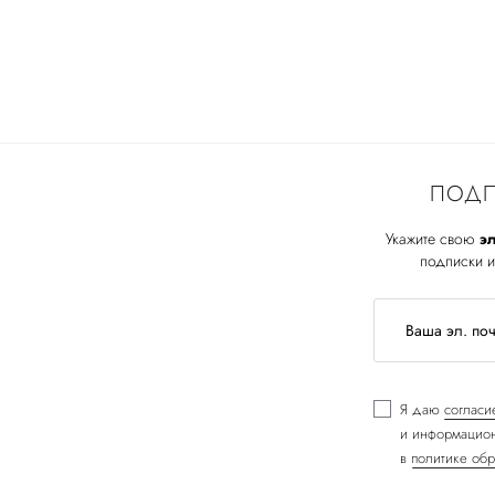
ПОДП
Укажите свою
эл
подписки и
Я даю
согласи
и информацион
в
политике обр