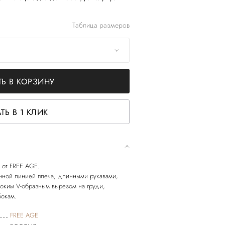
Таблица размеров
Ь В КОРЗИНУ
ТЬ В 1 КЛИК
 от FREE AGE.
нной линией плеча, длинными рукавами,
оким V-образным вырезом на груди,
FREE AGE