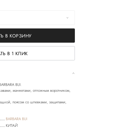
Ь В КОРЗИНУ
ТЬ В 1 КЛИК
 BARBARA BUI.
кавами, манжетами, отложным воротником,
садкой, поясом со шлевками, защипами,
BARBARA BUI
КИТАЙ