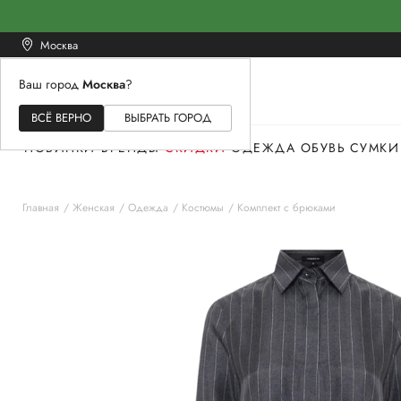
Москва
Ваш город
Москва
?
ЖЕНСКОЕ
МУЖСКОЕ
ДЕТСКОЕ
ВСЁ ВЕРНО
ВЫБРАТЬ ГОРОД
НОВИНКИ
БРЕНДЫ
СКИДКИ
ОДЕЖДА
ОБУВЬ
СУМКИ
Главная
Женская
Одежда
Костюмы
Комплект с брюками