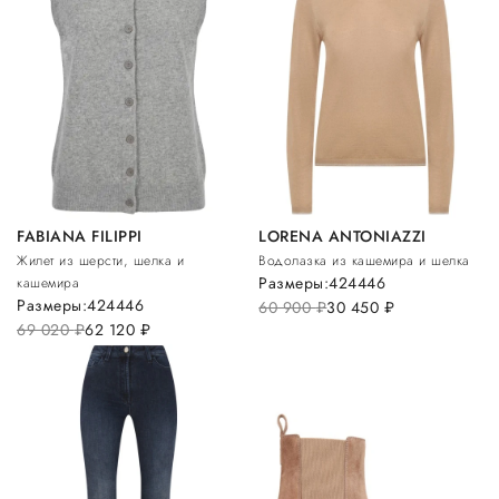
FABIANA FILIPPI
LORENA ANTONIAZZI
Жилет из шерсти, шелка и
Водолазка из кашемира и шелка
Размеры:
42
44
46
кашемира
Размеры:
42
44
46
60 900
руб.
30 450
руб.
69 020
руб.
62 120
руб.