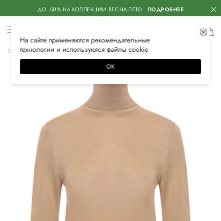
ДО -50% НА КОЛЛЕКЦИИ ВЕСНА-ЛЕТО
ПОДРОБНЕЕ
На сайте применяются
рекомендательные
технологии
и используются файлы
сооkiе
Главная
Женская
Одежда
Трикотаж
Водолазки
ОК
–50%