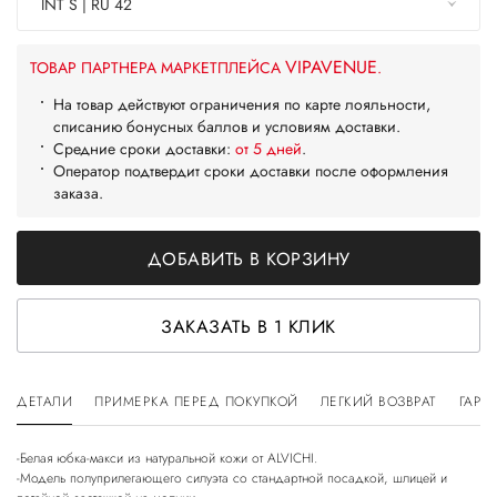
INT S | RU 42
VIPAVENUE
ТОВАР ПАРТНЕРА МАРКЕТПЛЕЙСА
.
На товар действуют ограничения по карте лояльности,
списанию бонусных баллов и условиям доставки.
Средние сроки доставки:
от 5 дней
.
Оператор подтвердит сроки доставки после оформления
заказа.
ДОБАВИТЬ В КОРЗИНУ
ЗАКАЗАТЬ В 1 КЛИК
ДЕТАЛИ
ПРИМЕРКА ПЕРЕД ПОКУПКОЙ
ЛЕГКИЙ ВОЗВРАТ
ГАРА
-Белая юбка-макси из натуральной кожи от ALVICHI.
-Модель полуприлегающего силуэта со стандартной посадкой, шлицей и