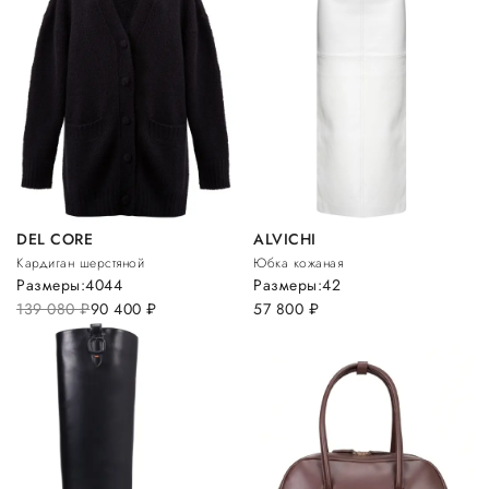
DEL CORE
ALVICHI
Кардиган шерстяной
Юбка кожаная
Размеры:
40
44
Размеры:
42
139 080
руб.
90 400
руб.
57 800
руб.