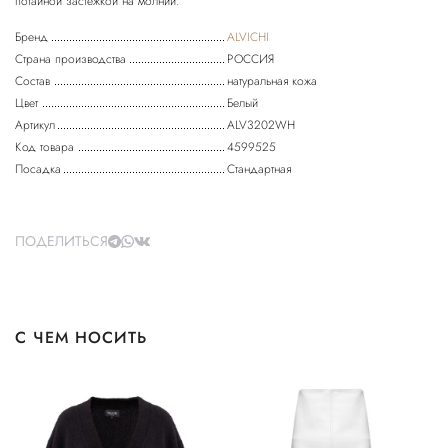
потайной застежкой на молнии.
Бренд
ALVICHI
Страна производства
РОССИЯ
Состав
натуральная кожа
Цвет
Белый
Артикул
ALV3202WH
Код товара
4599525
Посадка
Стандартная
ПОДЕЛИТЬСЯ
С ЧЕМ НОСИТЬ