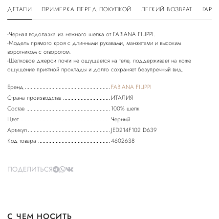
ДЕТАЛИ
ПРИМЕРКА ПЕРЕД ПОКУПКОЙ
ЛЕГКИЙ ВОЗВРАТ
ГАРА
-Черная водолазка из нежного шелка от FABIANA FILIPPI.
-Модель прямого кроя с длинными рукавами, манжетами и высоким
воротником с отворотом.
-Шелковое джерси почти не ощущается на теле, поддерживает на коже
Бренд
FABIANA FILIPPI
Страна производства
ИТАЛИЯ
Состав
100% шелк
Цвет
Черный
Артикул
JED214F102 D639
Код товара
4602638
ПОДЕЛИТЬСЯ
С ЧЕМ НОСИТЬ