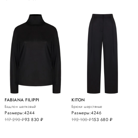
FABIANA FILIPPI
KITON
Бадлон шелковый
Брюки шерстяные
Размеры:
42
44
Размеры:
42
46
117 290
руб.
93 830
руб.
192 100
руб.
153 680
руб.