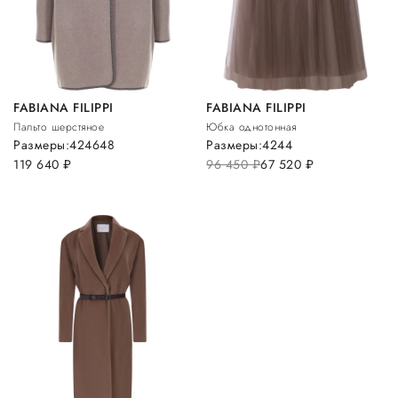
FABIANA FILIPPI
FABIANA FILIPPI
Пальто шерстяное
Юбка однотонная
Размеры:
42
46
48
Размеры:
42
44
119 640
руб.
96 450
руб.
67 520
руб.