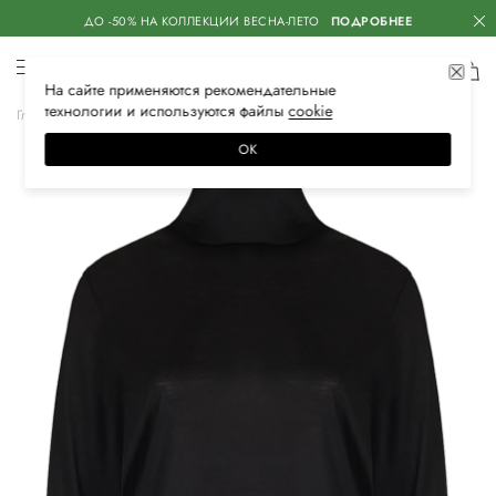
ДО -50% НА КОЛЛЕКЦИИ ВЕСНА-ЛЕТО
ПОДРОБНЕЕ
На сайте применяются
рекомендательные
технологии
и используются файлы
сооkiе
Главная
Женская
Одежда
Трикотаж
Водолазки
ОК
–20%