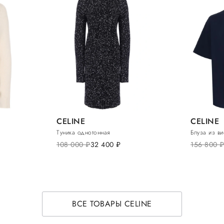
CELINE
CELINE
Туника однотонная
Блуза из в
108 000
руб.
32 400
руб.
156 800
руб
ВСЕ ТОВАРЫ CELINE