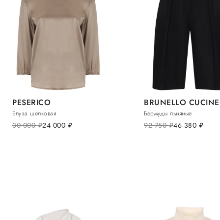
PESERICO
BRUNELLO CUCINE
Блуза шелковая
Бермуды льняные
30 000
руб.
24 000
руб.
92 750
руб.
46 380
руб.