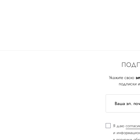
ПОДП
Укажите свою
эл
подписки и
Я даю
согласи
и информацион
в
политике обр