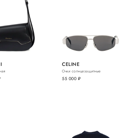
I
CELINE
ная
Очки солнцезащитные
б.
55 000
руб.