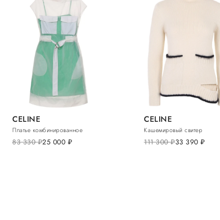
CELINE
CELINE
Платье комбинированное
Кашемировый свитер
83 330
руб.
25 000
руб.
111 300
руб.
33 390
руб.