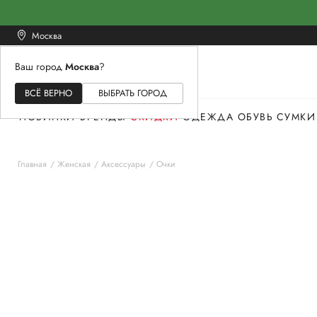
Москва
Ваш город
Москва
?
ЖЕНСКОЕ
МУЖСКОЕ
ДЕТСКОЕ
ВСЁ ВЕРНО
ВЫБРАТЬ ГОРОД
НОВИНКИ
БРЕНДЫ
СКИДКИ
ОДЕЖДА
ОБУВЬ
СУМКИ
Главная
Женская
Аксессуары
Очки