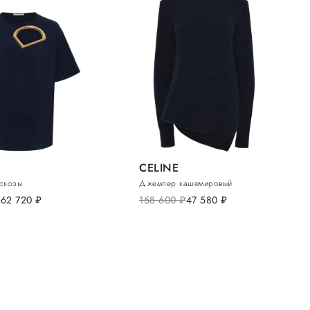
CELINE
искозы
Джемпер кашемировый
.
62 720
руб.
158 600
руб.
47 580
руб.