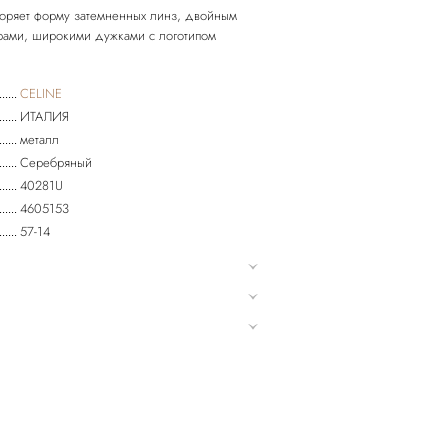
вторяет форму затемненных линз, двойным
рами, широкими дужками с логотипом
CELINE
ИТАЛИЯ
металл
Серебряный
40281U
4605153
57-14