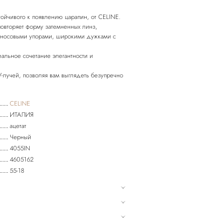
тойчивого к появлению царапин, от CELINE.
повторяет форму затемненных линз,
 носовыми упорами, широкими дужками с
еальное сочетание элегантности и
-лучей, позволяя вам выглядеть безупречно
CELINE
ИТАЛИЯ
ацетат
Черный
4055IN
4605162
55-18