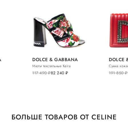
A
DOLCE & GABBANA
DOLCE 
Мюли текстильные Keira
Сумка кожа
117 490
руб.
82 240
руб.
191 850
руб.
БОЛЬШЕ ТОВАРОВ ОТ CELINE