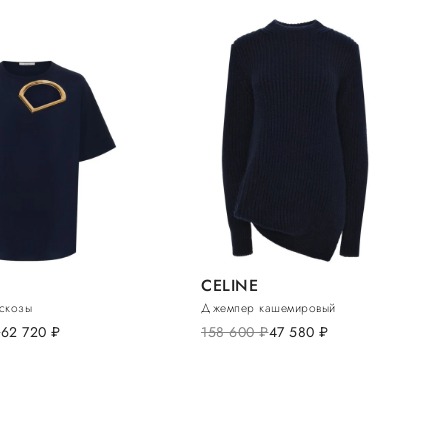
CELINE
искозы
Джемпер кашемировый
.
62 720
руб.
158 600
руб.
47 580
руб.