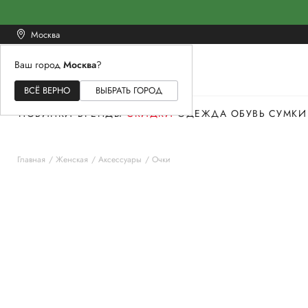
Москва
Ваш город
Москва
?
ЖЕНСКОЕ
МУЖСКОЕ
ДЕТСКОЕ
ВСЁ ВЕРНО
ВЫБРАТЬ ГОРОД
НОВИНКИ
БРЕНДЫ
СКИДКИ
ОДЕЖДА
ОБУВЬ
СУМКИ
Главная
Женская
Аксессуары
Очки