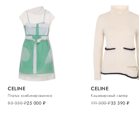
CELINE
CELINE
Платье комбинированное
Кашемировый свитер
83 330
руб.
25 000
руб.
111 300
руб.
33 390
руб.