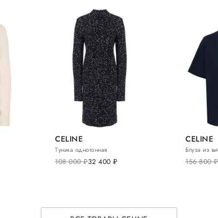
CELINE
CELINE
Туника однотонная
Блуза из в
108 000
руб.
32 400
руб.
156 800
руб