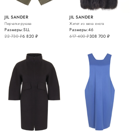
JIL SANDER
JIL SANDER
Перчатки-рукава
Жилет из меха енота
Размеры:
S
L
L
Размеры:
46
22 730
руб.
6 820
руб.
617 400
руб.
308 700
руб.