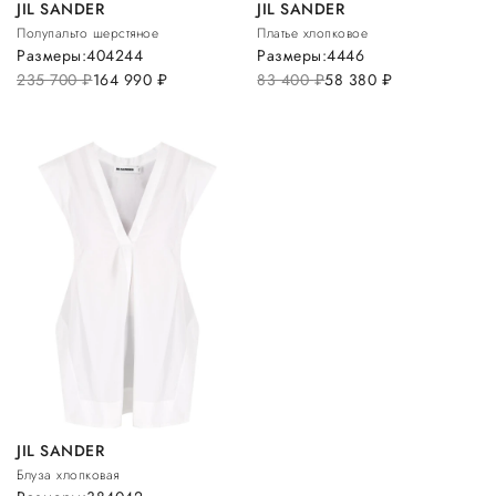
JIL SANDER
JIL SANDER
Полупальто шерстяное
Платье хлопковое
Размеры:
40
42
44
Размеры:
44
46
235 700
руб.
164 990
руб.
83 400
руб.
58 380
руб.
JIL SANDER
Блуза хлопковая