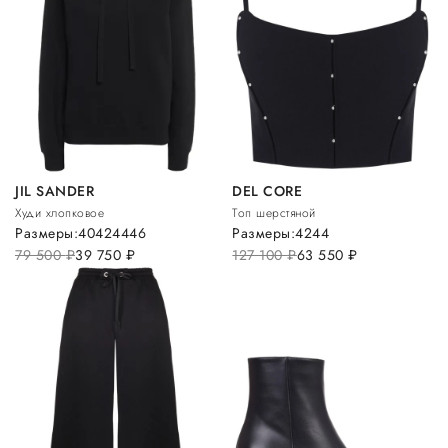
JIL SANDER
DEL CORE
Худи хлопковое
Топ шерстяной
Размеры:
40
42
44
46
Размеры:
42
44
79 500
руб.
39 750
руб.
127 100
руб.
63 550
руб.