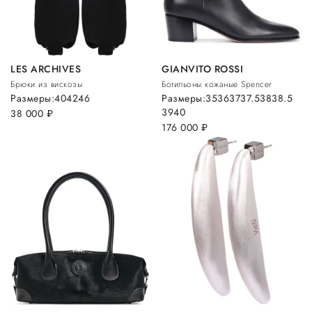
LES ARCHIVES
GIANVITO ROSSI
Брюки из вискозы
Ботильоны кожаные Spencer
Размеры:
40
42
46
Размеры:
35
36
37
37.5
38
38.5
39
40
38 000
руб.
176 000
руб.