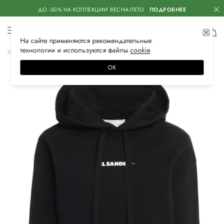
ДО -50% НА КОЛЛЕКЦИИ ВЕСНА-ЛЕТО
ПОДРОБНЕЕ
На сайте применяются
рекомендательные
технологии
и используются файлы
сооkiе
Главная
Женская
Одежда
Толстовки
Худи
ОК
–50%