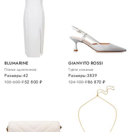
BLUMARINE
GIANVITO ROSSI
Платье однотонное
Туфли кожаные
Размеры:
42
Размеры:
38
39
105 600
руб.
52 800
руб.
124 100
руб.
86 870
руб.