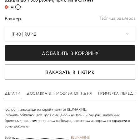
(скидка до 1 500 рублей) при оплате
СПЛИТ
Размер
Таблица размеров
IT 40 | RU 42
ДОБАВИТЬ В КОРЗИНУ
ЗАКАЗАТЬ В 1 КЛИК
ДЕТАЛИ
ДОСТАВКА В Г. МОСКВА ОТ 1 ДНЯ
ПРИМЕРКА ПЕРЕД П
-Белое платье-миди из стрейч-ткани от BLUMARINE.
-Модель облегающего кроя с акцентом на талии и бедрах, широкими
бретелями, высоким разрезом на бедре, цветочным декором со стразами в
Бренд
BLUMARINE