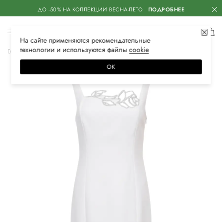
ДО -50% НА КОЛЛЕКЦИИ ВЕСНА-ЛЕТО
ПОДРОБНЕЕ
На сайте применяются
рекомендательные
технологии
и используются файлы
сооkiе
Главная
Женская
Одежда
Платья
Коктейльные
ОК
–50%