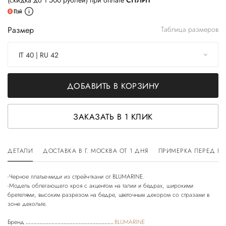
(скидка до 1 500 рублей) при оплате
СПЛИТ
Размер
Таблица размеров
IT 40 | RU 42
ДОБАВИТЬ В КОРЗИНУ
ЗАКАЗАТЬ В 1 КЛИК
ДЕТАЛИ
ДОСТАВКА В Г. МОСКВА ОТ 1 ДНЯ
ПРИМЕРКА ПЕРЕД П
-Черное платье-миди из стрейч-ткани от BLUMARINE.
-Модель облегающего кроя с акцентом на талии и бедрах, широкими
бретелями, высоким разрезом на бедре, цветочным декором со стразами в
Бренд
BLUMARINE