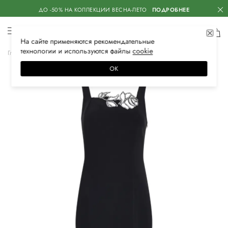
ДО -50% НА КОЛЛЕКЦИИ ВЕСНА-ЛЕТО
ПОДРОБНЕЕ
На сайте применяются
рекомендательные
технологии
и используются файлы
сооkiе
Главная
Женская
Одежда
Платья
Коктейльные
ОК
–50%