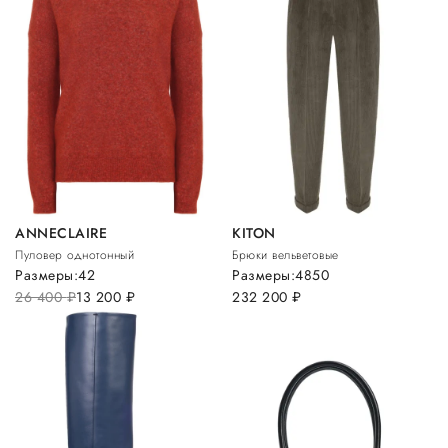
ANNECLAIRE
KITON
Пуловер однотонный
Брюки вельветовые
Размеры:
42
Размеры:
48
50
26 400
руб.
13 200
руб.
232 200
руб.