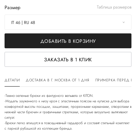
Размер
Таблица размеров
IT 46 | RU 48
ДОБАВИТЬ В КОРЗИНУ
ЗАКАЗАТЬ В 1 КЛИК
ДЕТАЛИ
ДОСТАВКА В Г. МОСКВА ОТ 1 ДНЯ
ПРИМЕРКА ПЕРЕД П
-Темно-зеленые брюки из фактурного вельвета от KITON.
-Модель зауженного к низу кроя с эластичным поясом на кулиске для выбора
комфортной высоты посадки, защипами, прорезными карманами, отворотами в
нижней части брючин и графичными стрелками, которые визуально вытягивают
силуэт.
-Брюки легко впишутся в повседневный гардероб и составят стильный комплект