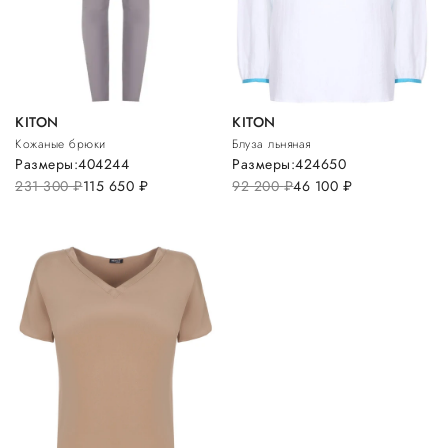
KITON
KITON
Кожаные брюки
Блуза льняная
Размеры:
40
42
44
Размеры:
42
46
50
231 300
руб.
115 650
руб.
92 200
руб.
46 100
руб.