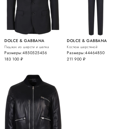
DOLCE & GABBANA
DOLCE & GABBANA
Пиджак из шерсти и шелка
Костюм шерстяной
Размеры:
48
50
52
54
56
Размеры:
44
46
48
50
183 100
руб.
211 900
руб.