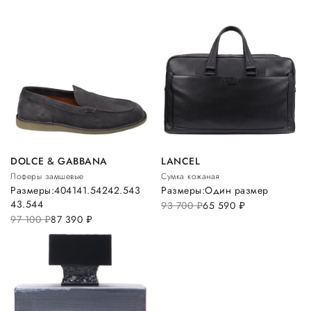
DOLCE & GABBANA
LANCEL
Лоферы замшевые
Сумка кожаная
Размеры:
40
41
41.5
42
42.5
43
Размеры:
Один размер
43.5
44
93 700
руб.
65 590
руб.
97 100
руб.
87 390
руб.