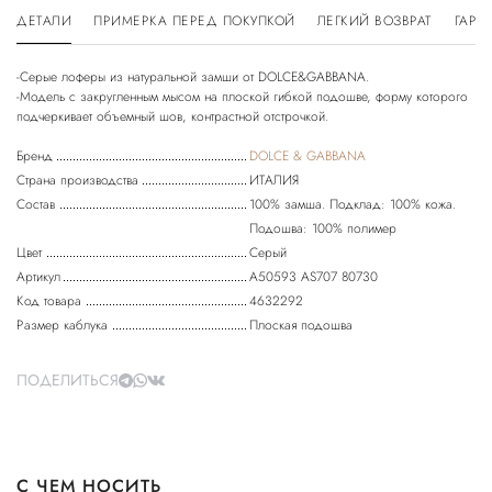
ДЕТАЛИ
ПРИМЕРКА ПЕРЕД ПОКУПКОЙ
ЛЕГКИЙ ВОЗВРАТ
ГАРА
-Серые лоферы из натуральной замши от DOLCE&GABBANA.
-Модель с закругленным мысом на плоской гибкой подошве, форму которого
подчеркивает объемный шов, контрастной отстрочкой.
Бренд
DOLCE & GABBANA
Страна производства
ИТАЛИЯ
Состав
100% замша. Подклад: 100% кожа.
Подошва: 100% полимер
Цвет
Серый
Артикул
A50593 AS707 80730
Код товара
4632292
Размер каблука
Плоская подошва
ПОДЕЛИТЬСЯ
С ЧЕМ НОСИТЬ