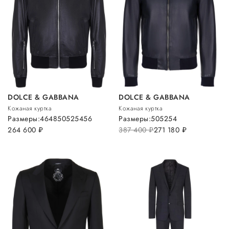
DOLCE & GABBANA
DOLCE & GABBANA
Кожаная куртка
Кожаная куртка
Размеры:
46
48
50
52
54
56
Размеры:
50
52
54
264 600
руб.
387 400
руб.
271 180
руб.