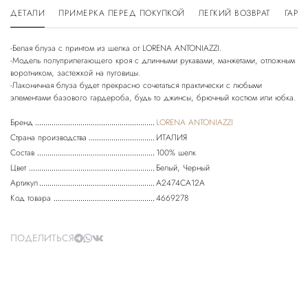
ДЕТАЛИ
ПРИМЕРКА ПЕРЕД ПОКУПКОЙ
ЛЕГКИЙ ВОЗВРАТ
ГАРА
-Белая блуза с принтом из шелка от LORENA ANTONIAZZI.
-Модель полуприлегающего кроя с длинными рукавами, манжетами, отложным
воротником, застежкой на пуговицы.
-Лаконичная блуза будет прекрасно сочетаться практически с любыми
Бренд
LORENA ANTONIAZZI
Страна производства
ИТАЛИЯ
Состав
100% шелк
Цвет
Белый, Черный
Артикул
A2474CA12A
Код товара
4669278
ПОДЕЛИТЬСЯ