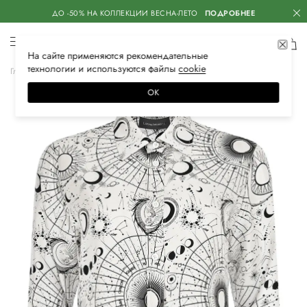
ДО -50% НА КОЛЛЕКЦИИ ВЕСНА-ЛЕТО
ПОДРОБНЕЕ
На сайте применяются
рекомендательные
технологии
и используются файлы
сооkiе
Главная
Женская
Одежда
Блузы и рубашки
Повседневные
ОК
–20%