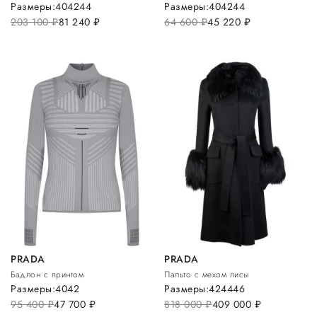
Размеры:
40
42
44
Размеры:
40
42
44
203 100
руб.
81 240
руб.
64 600
руб.
45 220
руб.
PRADA
PRADA
Бадлон с принтом
Пальто с мехом лисы
Размеры:
40
42
Размеры:
42
44
46
95 400
руб.
47 700
руб.
818 000
руб.
409 000
руб.