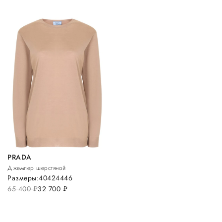
PRADA
Джемпер шерстяной
Размеры:
40
42
44
46
65 400
руб.
32 700
руб.